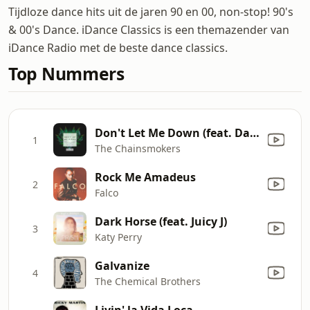
Tijdloze dance hits uit de jaren 90 en 00, non-stop! 90's
& 00's Dance. iDance Classics is een themazender van
iDance Radio met de beste dance classics.
Top Nummers
Don't Let Me Down (feat. Daya) [Ricky Remedy Remix]
1
The Chainsmokers
Rock Me Amadeus
2
Falco
Dark Horse (feat. Juicy J)
3
Katy Perry
Galvanize
4
The Chemical Brothers
Livin' la Vida Loca