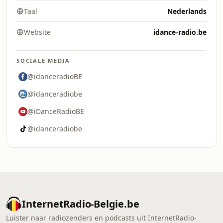
Taal
Nederlands
Website
idance-radio.be
SOCIALE MEDIA
@idanceradioBE
@idanceradiobe
@iDanceRadioBE
@idanceradiobe
InternetRadio-Belgie.be
Luister naar radiozenders en podcasts uit InternetRadio-