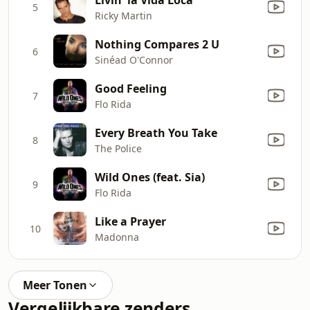
5
Ricky Martin
Nothing Compares 2 U
6
Sinéad O'Connor
Good Feeling
7
Flo Rida
Every Breath You Take
8
The Police
Wild Ones (feat. Sia)
9
Flo Rida
Like a Prayer
10
Madonna
Meer Tonen
Vergelijkbare zenders