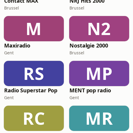
Contact MAX
NRJ Hits 2000
Brussel
Brussel
M
N2
Maxiradio
Nostalgie 2000
Gent
Brussel
RS
MP
Radio Superstar Pop
MENT pop radio
Gent
Gent
RC
MR