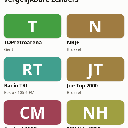
T
N
TOPretroarena
NRJ+
Gent
Brussel
RT
JT
Radio TRL
Joe Top 2000
Eeklo · 105.6 FM
Brussel
CM
NH