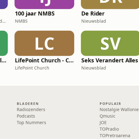
100 jaar NMBS
De Rider
Natuurpunt / Natuuracademie
NMBS
Nieuwsblad
LC
SV
L’Éco Sans Détour: l'actualité économique
LifePoint Church - Campus de Bruxelles
Seks Verandert Alles
LifePoint Church
Nieuwsblad
BLADEREN
POPULAIR
Radiozenders
Nostalgie Wallonie
Podcasts
Qmusic
Top Nummers
JOE
TOPradio
TOPretroarena