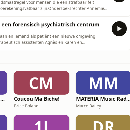
eidsmaatregel voor mensen die een strafbaar feit
 toerekeningsvatbaar zijn.Onderzoeksrechter Annemie
 voor de Bescherming van de Maatschappij leggen uit
ringsbeslissing komt en wat dat vervolgens betekent.
n een forensisch psychiatrisch centrum
aan en iemand als patiënt een nieuwe omgeving
erapeutisch assistenten Agnès en Karen en
onthaal, structuur, observatie en stabilisatie de basis
t beschrijft hoe het is om samen te leven op een
CM
MM
L'histoire des Coupes du Monde, la géopolitique du ballon rond
Coucou Ma Biche!
MATERIA Music Radio Show by Marco
Brice Boland
Marco Bailey
1J
DR