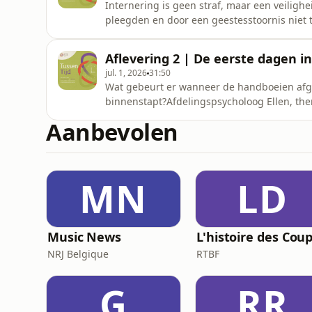
Internering is geen straf, maar een veiligh
pleegden en door een geestesstoornis niet
Lippens en Lieven Ghyselinck van de Kamer
wat internering is, hoe men tot een interne
Aflevering 2 | De eerste dagen i
Gevangenisdirecteur Serge
jul. 1, 2026
31:50
Wat gebeurt er wanneer de handboeien afg
binnenstapt?Afdelingspsycholoog Ellen, th
maatschappelijk werker Flavia vertellen hoe 
Aanbevolen
vormen voor een behandeltraject.Een patiën
afdeling en opnieuw vertrouwen te vinden
MN
LD
Music News
NRJ Belgique
RTBF
G
RR