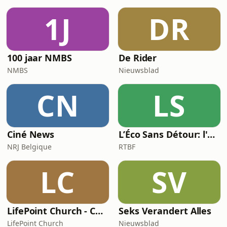
1J
DR
100 jaar NMBS
De Rider
NMBS
Nieuwsblad
CN
LS
Ciné News
L’Éco Sans Détour: l'actualité économique
NRJ Belgique
RTBF
LC
SV
LifePoint Church - Campus de Bruxelles
Seks Verandert Alles
LifePoint Church
Nieuwsblad