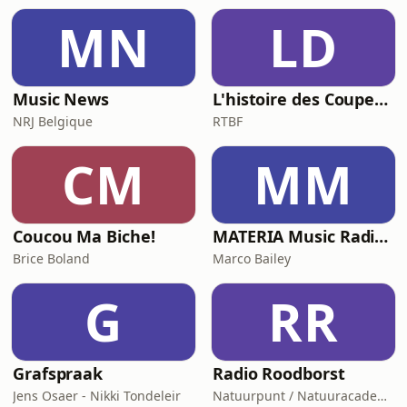
MN
LD
Music News
L'histoire des Coupes du Monde, la géopolitique du ballon rond
NRJ Belgique
RTBF
CM
MM
Coucou Ma Biche!
MATERIA Music Radio Show by Marco Bailey
Brice Boland
Marco Bailey
G
RR
Grafspraak
Radio Roodborst
Jens Osaer - Nikki Tondeleir
Natuurpunt / Natuuracademie