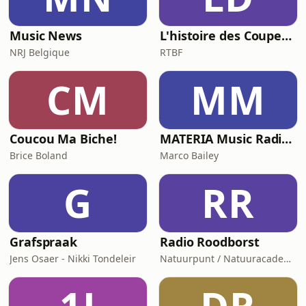
portraits, prestatio
Music News
L'histoire des Coupes du Monde, la géopolitique du ballon rond
NRJ Belgique
RTBF
CM
MM
Coucou Ma Biche!
MATERIA Music Radio Show by Marco Bailey
Brice Boland
Marco Bailey
G
RR
Grafspraak
Radio Roodborst
Jens Osaer - Nikki Tondeleir
Natuurpunt / Natuuracademie