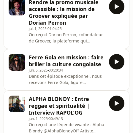
Rendre la promo musicale
sa carrière, ainsi que son grand
accessible : la mission de
retour sur la scène européenne.Entre
Groover expliquée par
confidences, projets et souvenirs,
Dorian Perron
découvrez un Koffi Olomidé sincère et
jul. 1, 2025
01:04:25
inspirant.Ne manquez pas cette
On reçoit Dorian Perron, cofondateur
conversation unique avec l’un des
de Groover, la plateforme qui
plus grands artistes africains de sa
bouscule les codes de la promotion
génération#koffiol
musicale indépendante.On revient
Ferre Gola en mission : faire
avec lui sur :Son parcours perso, de la
briller la culture congolaise
passion pour la musique à
jun. 5, 2025
00:20:34
l’entrepreneuriatLa création de
Dans cet épisode exceptionnel, nous
Groover et les débuts du projetLe
recevons Ferre Gola, figure
fonctionnement de la plateforme et sa
incontournable de la rumba
vision pour les artistes indésLe
congolaise.L’artiste revient sur ses
business de la musique
ALPHA BLONDY : Entre
débuts dans Wenge Musica, ses
aujourd’huiLes challenges, les
reggae et spiritualité |
premiers pas dans le monde de la
réussite
Interview RAPOL’OG
musique auprès de grands noms
jun. 1, 2025
00:49:13
comme Werrason et JB Mpiana,
On reçoit une légende vivante : Alpha
jusqu’à l’explosion de sa carrière solo
Blondy @AlphaBlondyOff Artiste
qui fait de lui aujourd’hui l’un des