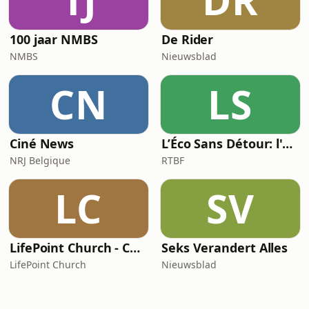
1J
DR
100 jaar NMBS
De Rider
NMBS
Nieuwsblad
CN
LS
Ciné News
L’Éco Sans Détour: l'actualité économique
NRJ Belgique
RTBF
LC
SV
LifePoint Church - Campus de Bruxelles
Seks Verandert Alles
LifePoint Church
Nieuwsblad