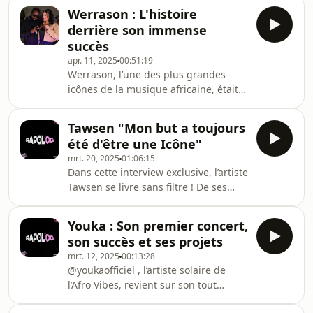
clés de son incroyable parcours
est l’un des artistes les plus respectés
Werrason : L'histoire
musical.💬 Anecdotes, confidences,
de
derrière son immense
inspirations… LOCKO partage tout,
succès
sans filtre.👇 Dis-nous en commentaire
apr. 11, 2025
00:51:19
quel moment t’a le plus marqué et
Werrason, l’une des plus grandes
abonne-toi pour ne rien rater des
icônes de la musique africaine, était
prochaines interviews 🔔Queeny
chez Rapolog pour une interview
ARICKX, débarque tous les soirs de
exclusive ! 🎶🔥 Il nous parle de ses
20h00 à 23h00 pour une ém
Tawsen "Mon but a toujours
débuts, de son incroyable parcours,
été d'être une Icône"
de son succès et de l’importance
mrt. 20, 2025
01:06:15
d’écouter les gens. Toujours engagé à
Dans cette interview exclusive, l’artiste
promouvoir de nouveaux talents, il
Tawsen se livre sans filtre ! De ses
revient aussi sur la légendaire Zamba
débuts à aujourd’hui, il nous raconte
Playa, le siège des répétitions de
son histoire, ses galères, ses succès,
Wenge Musica. 🎼✨🔔 Plongez dans
Youka : Son premier concert,
et ce qui le motive à aller encore plus
l’univers de We
son succès et ses projets
loin.Tawsen revient sur son évolution
mrt. 12, 2025
00:13:28
dans l’industrie musicale, ses
@youkaofficiel⁩ , l’artiste solaire de
inspirations, ses ambitions et les
l’Afro Vibes, revient sur son tout
challenges qu’il a dû surmonter.🎼
premier concert à La Maroquinerie de
Entre anecdotes, projets à venir et