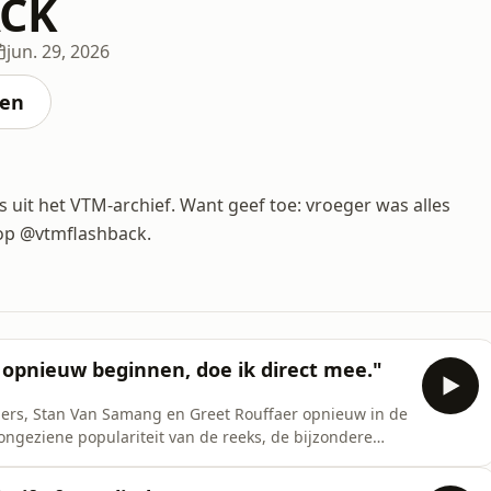
ACK
jun. 29, 2026
ten
uit het VTM-archief. Want geef toe: vroeger was alles
k op @vtmflashback.
 opnieuw beginnen, doe ik direct mee."
giers, Stan Van Samang en Greet Rouffaer opnieuw in de
 ongeziene populariteit van de reeks, de bijzondere
 door Wittekerke voorgoed veranderde. In Flashback
en iconisch stukje televisiegeschiedenis uit het VTM-