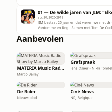
programma. Over de meest g&ecirc;nante mo
veranderde en hoe vier vrienden heel Vlaan
01 — De wilde jaren van JIM: “Elk
Cock elke aflevering terug op
apr. 20, 2026
2918
JIM bestaat 25 jaar en dat vieren we met dr
Vantomme en Regi. Samen met Tom De Cock d
succes van Regi&rsquo;s World, een absurd
Aanbevolen
van Snoop Dogg. In Flashback blikt Tom De 
uit het VTM-archief. Bekijk
Grafspraak
MATERIA Music Radio Show by Marco Bailey
Jens Osaer - Nikki Tondel
Marco Bailey
De Rider
Ciné News
Nieuwsblad
NRJ Belgique