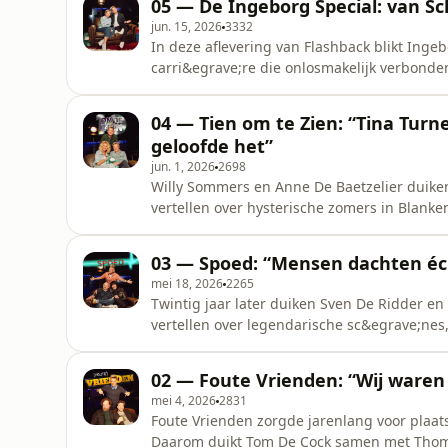
05 — De Ingeborg Special: van Sch
archief. Bekijk Fla
jun. 15, 2026
3332
In deze aflevering van Flashback blikt Ing
carri&egrave;re die onlosmakelijk verbonde
van de zender tot iconische programma's al
verrassende verhalen achter de schermen 
04 — Tien om te Zien: “Tina Tu
ons mee langs de hoogtepunten van
geloofde het”
jun. 1, 2026
2698
Willy Sommers en Anne De Baetzelier duiken
vertellen over hysterische zomers in Blanke
Spice Girls, Take That en Backstreet Boys 
impact die het programma had op Vlaander
03 — Spoed: “Mensen dachten éch
vergeten is Vlaanderen het duide
mei 18, 2026
2265
Twintig jaar later duiken Sven De Ridder e
vertellen over legendarische sc&egrave;ne
reeks nog altijd zoveel losmaakt bij Vlaand
Vlaanderen de reeks duidelijk nooit. In Flas
02 — Foute Vrienden: “Wij waren 
iconisch programma uit het V
mei 4, 2026
2831
Foute Vrienden zorgde jarenlang voor plaa
Daarom duikt Tom De Cock samen met Thomas