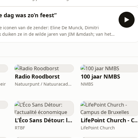
menten, legendarische straffen, het dansje dat alles
deren aan het lachen kregen. In Flashback blikt Tom De
e dag was zo’n feest”
ie iconen van de zender: Eline De Munck, Dimitri
uiken ze in de wilde jaren van JIM &mdash; van het
 spacecakeverhaal, bubbelbadschimmels tot de toeter
Cock elke aflevering terug op een iconisch programma
Radio Roodborst
100 jaar NMBS
eir
Natuurpunt / Natuuracademie
NMBS
L’Éco Sans Détour: l'actualité économique
LifePoint Church - Campus de 
RTBF
LifePoint Church