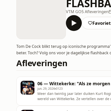
FLASHB
VTM GO
5 Afleveringen
Favorie
Tom De Cock blikt terug op iconische programma's 
beter. Toch? Volg ons voor je dagelijkse flashbac
Afleveringen
06 — Wittekerke: "Als ze morgen
jun. 29, 2026
3123
Meer dan twintig jaar later duiken Kurt Ro
wereld van Wittekerke. Ze vertellen over de
sfeer achter de schermen en hoe hun leven
blikt Tom De Cock elke aflevering terug op e