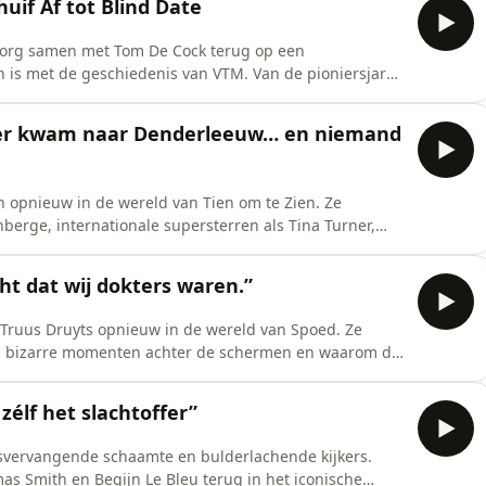
uif Af tot Blind Date
eborg samen met Tom De Cock terug op een
n is met de geschiedenis van VTM. Van de pioniersjaren
s Blind Date en Schuif Af. Met warme herinneringen,
en een onverwacht weerzien met Bartje neemt Ingeborg
rner kwam naar Denderleeuw… en niemand
 opnieuw in de wereld van Tien om te Zien. Ze
nberge, internationale supersterren als Tina Turner,
die plots in Denderleeuw stonden en de waanzinnige
en. Tien om te Zien mag dan al generaties meegaan,
t dat wij dokters waren.”
n Truus Druyts opnieuw in de wereld van Spoed. Ze
s, bizarre momenten achter de schermen en waarom die
eren. Spoed mag dan gestopt zijn, vergeten is
hback blikt Tom De Cock elke aflevering terug op een
zélf het slachtoffer”
tsvervangende schaamte en bulderlachende kijkers.
 Smith en Begijn Le Bleu terug in het iconische