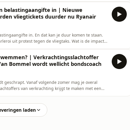
straks het tweede weekend van Tomorrowland. Ook deze
n belastingaangifte in | Nieuwe
rden vliegtickets duurder nu Ryanair
stingaangifte in. En dat kan je duur komen te staan.
leroi uit protest tegen de vliegtaks. Wat is de impact
oed in de Ronde Van Frankrijk. We hebben al 6 ritzeges
 in de Tour Maxim Goethals. En wanneer gaat het nog
 zwemmen? | Verkrachtingsslachtoffer
 Van Bommel wordt wellicht bondscoach
t geschrapt. Vanaf volgende zomer mag je overal
achtoffers van verkrachting krijgt te maken met een
 Clercq getuigt over welke impact dat heeft op haar
ondscoach van de Rode Duivels? Z&rsquo;n naam zou
everingen laden