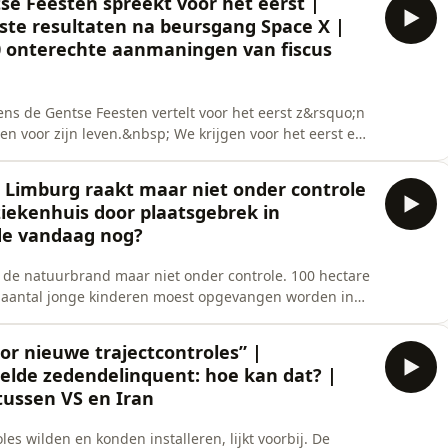
tse Feesten spreekt voor het eerst |
ste resultaten na beursgang Space X |
00 onterechte aanmaningen van fiscus
dens de Gentse Feesten vertelt voor het eerst z&rsquo;n
en voor zijn leven.&nbsp; We krijgen voor het eerst een
orische beursgang. Een half miljard dollar verlies,
t Pascal Paepen legt uit hoe we dat moeten
 Limburg raakt maar niet onder controle
 ziekenhuis door plaatsgebrek in
ide vandaag nog?
 de natuurbrand maar niet onder controle. 100 hectare
daantal jonge kinderen moest opgevangen worden in
de jeugdhulp. De problematiek blijft maar
genboogkleuren, want de Pride gaat van start. Hoe
oor nieuwe trajectcontroles” |
eelde zedendelinquent: hoe kan dat? |
tussen VS en Iran
es wilden en konden installeren, lijkt voorbij. De