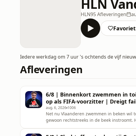
HLN Van
HLN
95 Afleveringen
au
Favorie
Iedere werkdag om 7 uur 's ochtends de vijf nieuw
Afleveringen
6/8 | Binnenkort zwemmen in toil
op als FIFA-voorzitter | Dreigt fa
aug. 6, 2026
1006
Net nu Vlaanderen zwemmen in beken wil toel
gewoon rechtstreeks in de beek instroomt. Ho
FIFA voorzitter. De bond schaart zich achte
vertrek eisen.&nbsp; Zit Telecombedrijf DIG