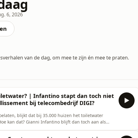
daag
g. 6, 2026
ten
sverhalen van de dag, om mee te zijn én mee te praten.
etwater? | Infantino stapt dan toch niet
illissement bij telecombedrijf DIGI?
aten, blijkt dat bij 35.000 huizen het toiletwater
e kan dat? Gianni Infantino blijft dan toch aan als
r hem, ondanks dat verschillende landen z&rsquo;n
I in geldnood? Het betaalt facturen bijna systematisch