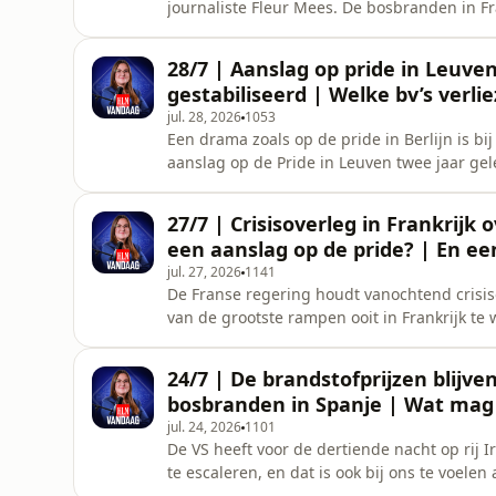
journaliste Fleur Mees. De bosbranden in Fr
steeds gestabiliseerd zijn. Onze reporter t
nog tweede verblijven verkocht met al die 
28/7 | Aanslag op pride in Leuv
waar je deals
gestabiliseerd | Welke bv’s verli
jul. 28, 2026
1053
Een drama zoals op de pride in Berlijn is
aanslag op de Pride in Leuven twee jaar ge
gestabiliseerd. Maar er komt warm weer en 
update. Tv-zenders snoeien in het aantal du
27/7 | Crisisoverleg in Frankrij
achterhaalde welke bv&rsquo;s hu
een aanslag op de pride? | En ee
jul. 27, 2026
1141
De Franse regering houdt vanochtend crisi
van de grootste rampen ooit in Frankrijk te
Moeten we ook in ons land vrezen voor een
menigte in Berlijn. Ik vraag het aan onze 
24/7 | De brandstofprijzen blijv
is afgelopen, na een sp
bosbranden in Spanje | Wat mag
jul. 24, 2026
1101
De VS heeft voor de dertiende nacht op rij Ir
te escaleren, en dat is ook bij ons te voele
De Spaanse regering roept de noodtoestand 