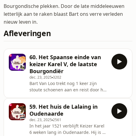
Bourgondische plekken. Door de late middeleeuwen
letterlijk aan te raken blaast Bart ons verre verleden
nieuw leven in.
Afleveringen
60. Het Spaanse einde van
keizer Karel V, de laatste
Bourgondiër
dec. 23, 2025
3202
Bart Van Loo trekt nog 1 keer zijn
stoute schoenen aan en reist door het
diepe binnenland van Spanje naar
het klooster van Yuste. Hier bracht
59. Het huis de Lalaing in
keizer Karel V de laatste jaren van zijn
Oudenaarde
leven door. Hij had moeten vaststellen
dec. 23, 2025
2561
dat zijn hoogste idealen onvervuld
In het jaar 1521 verblijft Keizer Karel
waren gebleven. Dat, en zijn
6 weken lang in Oudenaarde. Hij is op
melancholische natuur, deden Karel V