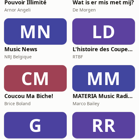
Pouvoir Illimité
Wat is er mis met mij?
Arnor Angeli
De Morgen
MN
LD
Music News
L'histoire des Coupes du Monde, la géopolitique du ballon rond
NRJ Belgique
RTBF
CM
MM
Coucou Ma Biche!
MATERIA Music Radio Show by Marco Bailey
Brice Boland
Marco Bailey
G
RR