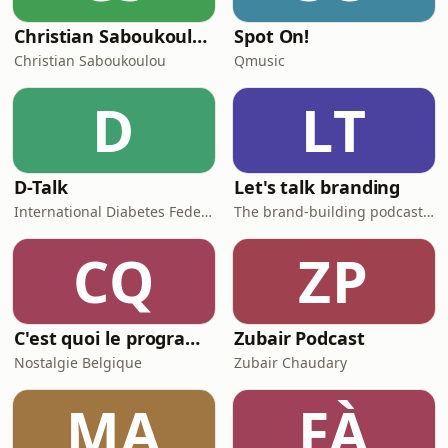
Christian Saboukoulou
Spot On!
Christian Saboukoulou
Qmusic
D
LT
D-Talk
Let's talk branding
International Diabetes Federation
The brand-building podcast by Stef Hamerlinck
CQ
ZP
C'est quoi le programme au cinéma ?
Zubair Podcast
Nostalgie Belgique
Zubair Chaudary
MA
FÀ