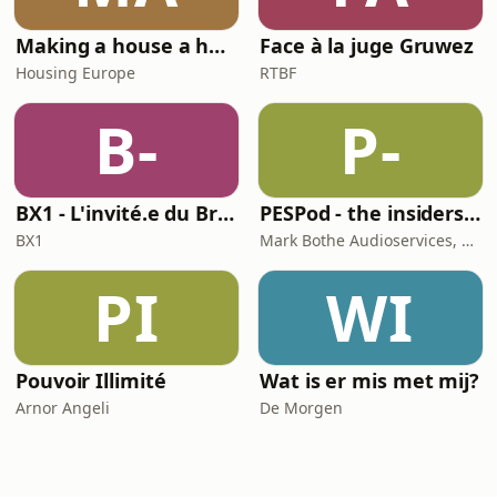
Making a house a home
Face à la juge Gruwez
Housing Europe
RTBF
B-
P-
BX1 - L'invité.e du Brunch
PESPod - the insiders' guide to the EU labour market
BX1
Mark Bothe Audioservices, European PES Network, David Poyser
PI
WI
Pouvoir Illimité
Wat is er mis met mij?
Arnor Angeli
De Morgen