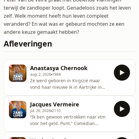
terwijl de zandloper loopt. Genadeloos zoals het leven
zelf. Welk moment heeft hun leven compleet
veranderd? En wat was er gebeurd mochten ze een
andere keuze gemaakt hebben?
Afleveringen
Anastasya Chernook
aug. 2, 2026
1984
Ze werd geboren in Kirgizië maar
vond haar nieuwe ik in Aartrijke in
West-Vlaanderen. Een heerlijk
mediafenomeen en vooral een vrouw
Jacques Vermeire
die weet wat ze wil: “Ik ben een
jul. 26, 2026
2110
luxepony. Als je de wereld wil
“Ik ben gewoon vertrokken naar vtm
veranderen en je hebt geen geld:
voor het geld. Punt.” Comedian
courage!” Terwijl de Zandloper loopt,
Jacques Vermeire weet wat hij waard
kom je te weten waarom ze doet wat
is. En weet ook: “Door mijn wereld die