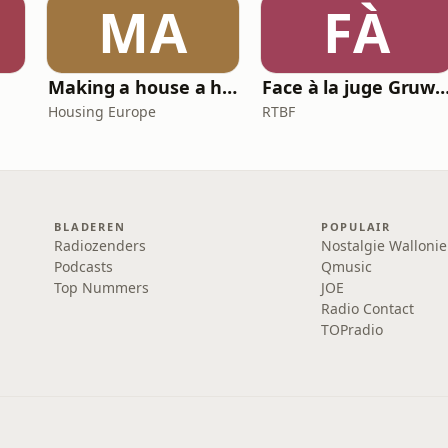
MA
FÀ
Making a house a home
Face à la juge Gr
Housing Europe
RTBF
BLADEREN
POPULAIR
Radiozenders
Nostalgie Wallonie
Podcasts
Qmusic
Top Nummers
JOE
Radio Contact
TOPradio