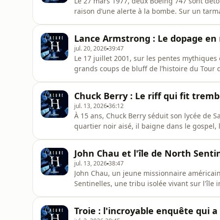
Le 27 mars 1977, deux Boeing 747 sont détou
raison d’une alerte à la bombe. Sur un tarm
brumeux, les équipages des vols KLM 4805 e
une série d’erreurs humaines, de malentend
Lance Armstrong : Le dopage en 
provoquer l’inimaginabl
jul. 20, 2026
39:47
Le 17 juillet 2001, sur les pentes mythiques
grands coups de bluff de l’histoire du Tour 
machine à gagner… et à dissimuler. Le récit 
devenu idole planétaire, avant de tomber e
Chuck Berry : Le riff qui fit trem
manipulat
jul. 13, 2026
36:12
À 15 ans, Chuck Berry séduit son lycée de Sa
quartier noir aisé, il baigne dans le gospel, 
délinquance et est incarcéré à 18 ans. En sor
jusqu’à sa rencontre décisive avec Muddy Wa
John Chau et l'île de North Senti
Maybellene devien
jul. 13, 2026
38:47
John Chau, un jeune missionnaire américain
Sentinelles, une tribu isolée vivant sur l'île
Ignorant les avertissements du gouvernemen
qu'il devait leur apporter la parole de Dieu.
Troie : l'incroyable enquête qui a
dangereuses, il est tué par le