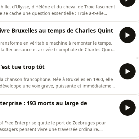
hille, d'Ulysse, d'Hélène et du cheval de Troie fascinent
 se cache une question essentielle : Troie a-t-elle
e homme d'affaires allemand devenu archéologue,
a fortune à résoudre ce mystère. Convaincu que les
vivre Bruxelles au temps de Charles Quint
 transforme en véritable machine à remonter le temps.
e la Renaissance et arrivée triomphale de Charles Quint
Mais derrière ce spectacle grandiose se cache une
 d’une légende liée à une statue miraculeuse de la
’est tue trop tôt
la chanson francophone. Née à Bruxelles en 1960, elle
 développe une voix grave, puissante et immédiatement
 sa carrière décolle grâce à Starmania puis à des
 mamas” ou “Sur un prélude de Bach”. Artiste libre,
terprise : 193 morts au large de
of Free Enterprise quitte le port de Zeebruges pour
passagers pensent vivre une traversée ordinaire.
n départ, le navire chavire en à peine 90 secondes.