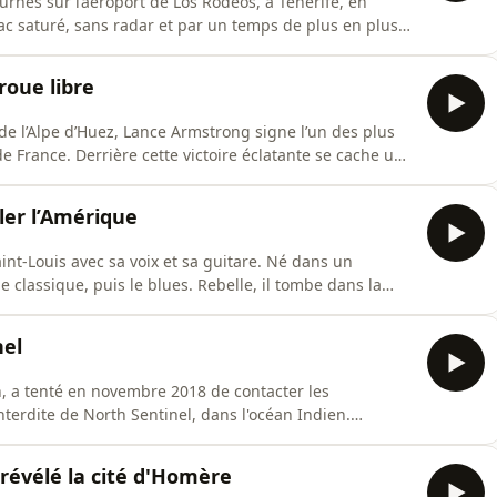
rnés sur l’aéroport de Los Rodeos, à Tenerife, en
ac saturé, sans radar et par un temps de plus en plus
t Pan Am 1736 attendent le feu vert pour repartir. Mais
us radio et de mauvaises conditions météo vont
roue libre
 de l’Alpe d’Huez, Lance Armstrong signe l’un des plus
de France. Derrière cette victoire éclatante se cache une
retrace l’ascension fulgurante d’un survivant du cancer
n disgrâce. Dopage systémique, réseau organisé,
bler l’Amérique
int-Louis avec sa voix et sa guitare. Né dans un
le classique, puis le blues. Rebelle, il tombe dans la
tant, il enchaîne petits boulots et scènes locales,
ters, qui l’oriente vers Chess Records. En 1955,
nel
, a tenté en novembre 2018 de contacter les
 interdite de North Sentinel, dans l'océan Indien.
t indien et la dangerosité de l'approche, Chau croyait
 Après plusieurs tentatives infructueuses et
 révélé la cité d'Homère