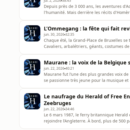
jul. 2, 2026
38:45
Depuis près de 3 000 ans, les aventures d'Ac
l'humanité. Mais derrière les récits d'Homère
réellement existé ? Au XIXe siècle, un rich
Heinrich Schliemann, décide de consacrer s
L’Ommegang : la fête qui fait re
poèmes antiques d
jun. 30, 2026
32:35
Chaque été, la Grand-Place de Bruxelles se
Cavaliers, arbalétriers, géants, costumes d
replongent les spectateurs au XVIe siècle. 
histoire étonnante. Né au Moyen Âge autour
Maurane : la voix de la Belgique s
Vierge, l’Ommegang
jun. 22, 2026
40:21
Maurane fut l’une des plus grandes voix de 
se passionne très jeune pour la musique et
reconnaissable. Après des débuts difficiles,
chansons devenues cultes comme “Toutes les
Le naufrage du Herald of Free En
entière et profondé
Zeebruges
jun. 22, 2026
34:46
Le 6 mars 1987, le ferry britannique Herald 
rejoindre l’Angleterre. À bord, plus de 500 
Pourtant, moins de deux kilomètres après so