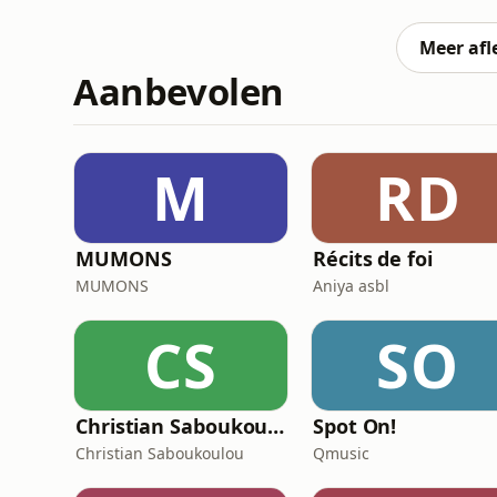
Piégés dans l’obscurité et les eaux glacées
survivre. Le bilan
Meer afl
Aanbevolen
M
RD
MUMONS
Récits de foi
MUMONS
Aniya asbl
CS
SO
Christian Saboukoulou
Spot On!
Christian Saboukoulou
Qmusic