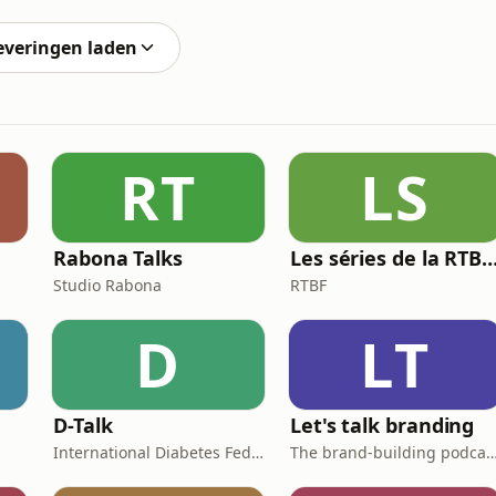
 de la Manche, des centaines de passagers luttent pour
everingen laden
RT
LS
Rabona Talks
Les séries de la RTBF : Histo
Studio Rabona
RTBF
D
LT
D-Talk
Let's talk branding
International Diabetes Federation
The brand-building podcast by Stef H