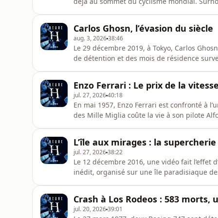
déjà au sommet du cyclisme mondial. Surnom
Belge semble alors invincible. Pourtant, lor
terrible manque de lui coûter la vie. Grave
Carlos Ghosn, l’évasion du siècle
Wambst dans l’a
aug. 3, 2026
38:46
Le 29 décembre 2019, à Tokyo, Carlos Ghosn 
de détention et des mois de résidence survei
complot judiciaire japonais. Convaincu qu’il 
tribunaux, il prépare en secret une évasion
Enzo Ferrari : Le prix de la vitess
visage, il q
jul. 27, 2026
40:18
En mai 1957, Enzo Ferrari est confronté à l’
des Mille Miglia coûte la vie à son pilote Al
Ce choc survient alors que Ferrari est déjà m
maladie génétique un an plus tôt. L'enquête 
L’île aux mirages : la supercherie
mar
jul. 27, 2026
38:22
Le 12 décembre 2016, une vidéo fait l’effet 
inédit, organisé sur une île paradisiaque de
et mannequins. Derrière cette promesse : Bil
vend comme une expérience hors normes, at
Crash à Los Rodeos : 583 morts, u
enti
jul. 20, 2026
39:01