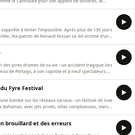
mé le Cannibale pour son appétit de victoires, le
s d’une course sur piste sans grand prestige, une chute
ment blessé, Merckx perd son entraîneur et ami Fernand
s’apprête à tenter l’impossible. Après plus de 130 jours
llée, l’ex-patron de Renault Nissan se dit victime d’un
n’a aucune chance de s’en sortir par la voie des
 hors normes. Casquette sur la tête, masque sur le
e
un des pires drames de sa vie : un accident tragique lors
fonso de Portago, à son copilote et à neuf spectateurs.
eurtri par la mort de son fils Dino, victime d’une
judiciaire qui suit menace directement l’avenir de la
 du Fyre Festival
d’une bombe sur les réseaux sociaux : un festival de luxe
s Bahamas, avec jets privés, villas somptueuses, stars
ly McFarland et le rappeur Ja Rule. Le Fyre Festival se
tirant la jeunesse dorée et les influenceurs du monde
n brouillard et des erreurs