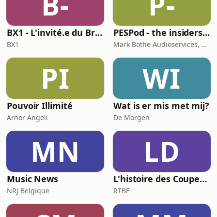
B-
P-
BX1 - L'invité.e du Brunch
PESPod - the insiders' guide to the EU labour market
BX1
Mark Bothe Audioservices, European PES Network, David Poyser
PI
WI
Pouvoir Illimité
Wat is er mis met mij?
Arnor Angeli
De Morgen
MN
LD
Music News
L'histoire des Coupes du Monde, la géopolitique du ballon rond
NRJ Belgique
RTBF