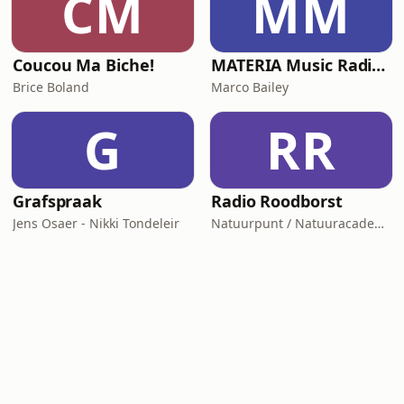
CM
MM
Coucou Ma Biche!
MATERIA Music Radio Show by Marco Bailey
Brice Boland
Marco Bailey
G
RR
Grafspraak
Radio Roodborst
Jens Osaer - Nikki Tondeleir
Natuurpunt / Natuuracademie