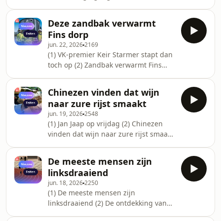
bezetter (2) Joeri Buiten: op zoek naar
een dassenburcht (3) De Nieuwe
Deze zandbak verwarmt
Feiten Checker: tatoeëren mensen
Fins dorp
tegen betaling reclame op hun
jun. 22, 2026
2169
voorhoofd? (4) Menstruatiebloed
(1) VK-premier Keir Starmer stapt dan
bevat schat aan medische informatie
toch op (2) Zandbak verwarmt Fins
(5) Middagjournaal: Nico Dijkshoorn
dorp (3) Coucou de Namur (4)
Moderne Manieren: Nele Van den
Chinezen vinden dat wijn
Broeck voelt zich emotioneel
naar zure rijst smaakt
gechanteerd als ze een abonnement
jun. 19, 2026
2548
wil opzeggen (5) Middagjournaal:
(1) Jan Jaap op vrijdag (2) Chinezen
Nico Dijkshoorn
vinden dat wijn naar zure rijst smaakt
(3) Tot drie keer meer kans op
huidkanker voor wie beroepshalve
De meeste mensen zijn
buiten werkt (4) Herbevriezing van de
linksdraaiend
Noordpool: de proefprojecten zijn
jun. 18, 2026
2250
volop bezig (5) Vrijdagquiz (6)
(1) De meeste mensen zijn
Middagjournaal: Annelies Moons
linksdraaiend (2) De ontdekking van
België: geef ik een hand of een kus?