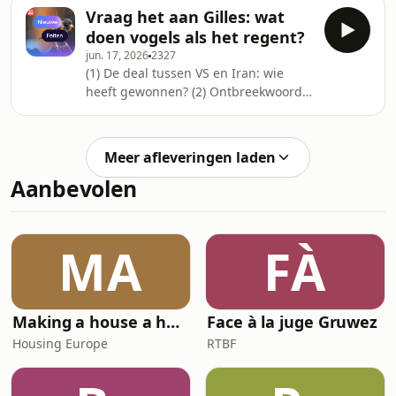
(3) Vraag het aan Rika: man ging
Vraag het aan Gilles: wat
vreemd met een man vlak voor mijn
doen vogels als het regent?
bevalling (4) Middagjournaal:
jun. 17, 2026
2327
Annelies Moons
(1) De deal tussen VS en Iran: wie
heeft gewonnen? (2) Ontbreekwoord:
eindeloos blijven scrollen (3) Vraag
het aan Gilles: wat doen vogels als het
regent? (4) Minder biodiversiteit dan
Meer afleveringen laden
60 jaar geleden, doordat de mens
Aanbevolen
zich uit de natuur heeft
teruggetrokken (5) Middagjournaal:
Annelies Moons
MA
FÀ
Making a house a home
Face à la juge Gruwez
Housing Europe
RTBF