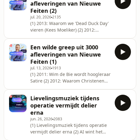
afleveringen van Nieuwe
F.C. De Kampioenen (4) 2011:
Feiten (2)
Sommige vogels hebben een penis
jul. 20, 2026
2135
van 40cm (5) 2011: Het Dagboek van
(1) 2013: Waarom we 'Dead Duck Day'
Jos Ghysen
vieren (Kees Moeliker) (2) 2012:
Popmuziek was vroeger vrolijker
(Wouter Van Belle) (3) 2013: Hoge
Een wilde greep uit 3000
hakken waren vroeger alleen voor
afleveringen van Nieuwe
stoere mannen (4) 2018: Deens is te
Feiten (1)
moeilijk voor Deense kinderen (5)
jul. 13, 2026
1913
2014: Het allereerste middagjournaal
(1) 2011: Wim de Bie wordt hoogleraar
van Nico Dijkshoorn
Satire (2) 2012: Waarom Christenen
niet besneden zijn (Rik Torfs) (3) 2011:
Hoe snel spechten boren (Jan Desmet)
Lievelingsmuziek tijdens
(4) 2012: Hoe Vlaanderen Spanje een
operatie vermijdt delier
volkslied schonk (André Vermeulen)
erna
(5) 2011: Het Dagboek van Hugo
jun. 26, 2026
2083
Camps
(1) Lievelingsmuziek tijdens operatie
vermijdt delier erna (2) AI wint het
van de dokter (3) Jan Jaap op vrijdag