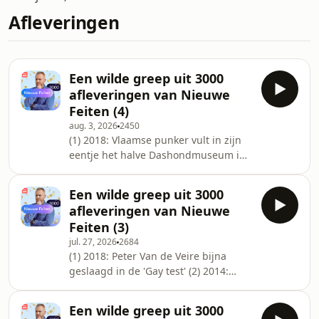
Afleveringen
Een wilde greep uit 3000
afleveringen van Nieuwe
Feiten (4)
aug. 3, 2026
2450
(1) 2018: Vlaamse punker vult in zijn
eentje het halve Dashondmuseum in
Beieren (2) 2013: op La Gomera
kunnen ze Spaans fluiten (3) 2012: de
Een wilde greep uit 3000
Kasuaris duikt op in het Groot Dictee
afleveringen van Nieuwe
(4) 2013: waar is de gesproken volzin
Feiten (3)
gebleven? (5) 2012: Dagboek van
jul. 27, 2026
2684
Lieven Scheire
(1) 2018: Peter Van de Veire bijna
geslaagd in de 'Gay test' (2) 2014:
Alleen Belgen spreken nog deftig
Nederlands (3) 2011: Het nieuwe
Een wilde greep uit 3000
Libische Volkslied lijkt sterk op dat van