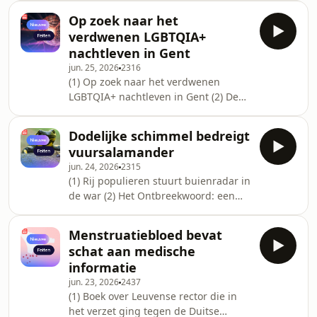
(4) Vrijdagquiz (5) Nico Dijkshoorn
Op zoek naar het
verdwenen LGBTQIA+
nachtleven in Gent
jun. 25, 2026
2316
(1) Op zoek naar het verdwenen
LGBTQIA+ nachtleven in Gent (2) De
Ontdekking van België met Annelies
Bontjes (3) Vraag het aan Rika:
Dodelijke schimmel bedreigt
dertigers met een droog huwelijk (4)
vuursalamander
Het Middagjournaal met Nico
jun. 24, 2026
2315
Dijkshoorn
(1) Rij populieren stuurt buienradar in
de war (2) Het Ontbreekwoord: een
storend geluid dat plots ophoudt (3)
Vraag het aan Gilles: hoe weet een
Menstruatiebloed bevat
windhond dat een chiwawa ook een
schat aan medische
hond is? (4) Dodelijke schimmel
informatie
bedreigt vuursalamander (5) Nico
jun. 23, 2026
2437
Dijkshoorn
(1) Boek over Leuvense rector die in
het verzet ging tegen de Duitse