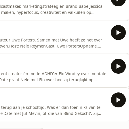
castmaker, marketingstrateeg en Brand Babe Jessica
e maken, hyperfocus, creativiteit en valkuilen op
e ReymenGast: Jessica De BlockOpname, montage en
lecast, an AdsWizz company. See pcm.adswizz.com for
uteur Uwe Porters. Samen met Uwe heeft ze het over
leven.Host: Nele ReymenGast: Uwe PortersOpname,
ted by Simplecast, an AdsWizz company. See
ollection and use of personal data for advertising.
ntent creator én mede-ADHD'er Flo Windey over mentale
te praat Nele met Flo over hoe zij terugkijkt op
kritiek.Host: Nele ReymenGast: Flo WindeyOpname,
ted by Simplecast, an AdsWizz company. See
terug aan je schooltijd. Was er dan toen niks van te
ate met Juf Mevin, of 'die van Blind Gekocht'. Zij
 kindje dat zich altijd 'te veel' voelde terwijl ze zich nu
t: Nele ReymenGast: Mevin VrankenOpname, montage en