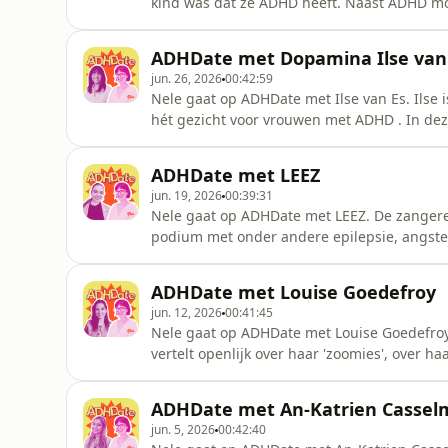
kind was dat ze ADHD heeft. Naast ADHD mo
en het chronisch hyperventilatiesyndroom. 
Flairpodcast 'ADHDate' praat Clémentine o
ADHDate met Dopamina Ilse van
Gast: Clémentine Car
jun. 26, 2026
00:42:59
Nele gaat op ADHDate met Ilse van Es. Ilse 
hét gezicht voor vrouwen met ADHD . In deze
Flairpodcast 'ADHDate' praat Ilse openlijk over 
van Es van de Dopamina's Opname, montage en mixing: Annelies Jonckheere Hosted by
ADHDate met LEEZ
Simplecast, an AdsWizz com
jun. 19, 2026
00:39:31
Nele gaat op ADHDate met LEEZ. De zangeres 
podium met onder andere epilepsie, angste
seizoen van de Flairpodcast 'ADHDate' praat
Reymen Gast: Lisa Van Rossem aka LEEZ Opname, montage en mixing: Annelies Jonckheere Hosted
ADHDate met Louise Goedefroy
by Simplecast, an AdsWizz
jun. 12, 2026
00:41:45
Nele gaat op ADHDate met Louise Goedefroy.
vertelt openlijk over haar 'zoomies', over haa
pilletjes' zei. In deze derde aflevering van
Louise openlijk over haar leven met ADHD. Host: Nele Reymen Gas
ADHDate met An-Katrien Casse
montage en m
jun. 5, 2026
00:42:40