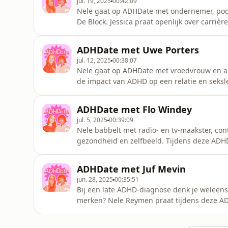
jul. 19, 2025
00:42:09
Nele gaat op ADHDate met ondernemer, pod
De Block. Jessica praat openlijk over carrièr
werkvlak voor vrouwen met ADHD.Host: Nel
mixing: Annelies Jonkheere Hosted by Simp
ADHDate met Uwe Porters
information about our collectio
jul. 12, 2025
00:38:07
Nele gaat op ADHDate met vroedvrouw en a
de impact van ADHD op een relatie en seks
montage en mixing: Annelies Jonkheere Hos
pcm.adswizz.com for information about our c
ADHDate met Flo Windey
jul. 5, 2025
00:39:09
Nele babbelt met radio- en tv-maakster, co
gezondheid en zelfbeeld. Tijdens deze ADHDa
moeilijke momenten en hoe zij omgaat met 
montage en mixing: Annelies Jonkheere Hos
ADHDate met Juf Mevin
pcm.adswizz.com for information about
jun. 28, 2025
00:35:51
Bij een late ADHD-diagnose denk je weleens 
merken? Nele Reymen praat tijdens deze ADHD
kreeg haar diagnose in het vijfde leerjaar, als
als kleuterjuf soms 'te weinig' voelt. Hos