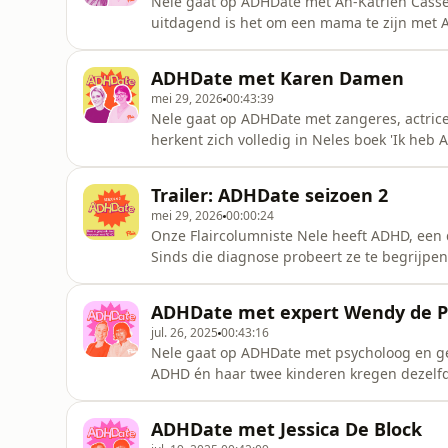
Nele gaat op ADHDate met An-Katrien Casselm
uitdagend is het om een mama te zijn met A
Nele? In deze tweede aflevering van het twe
Katrien openlijk over haar leven met ADHD. Host: Nele Reymen
ADHDate met Karen Damen
Opname, montage en mixing
mei 29, 2026
00:43:39
Nele gaat op ADHDate met zangeres, actric
herkent zich volledig in Neles boek 'Ik heb
aflevering van het tweede seizoen van de Fl
leven met ADHD. Host: Nele Reymen Gast: Karen Damen Opname, montage en mixing: Annelies
Trailer: ADHDate seizoen 2
Jonkheere Hosted by Simple
mei 29, 2026
00:00:24
Onze Flaircolumniste Nele heeft ADHD, een 
Sinds die diagnose probeert ze te begrijpe
boek over haar ervaring en is benieuwd hoe
maakte een podcast met haar als host! In dit
ADHDate met expert Wendy de P
nieuwsgierigheid naar di
jul. 26, 2025
00:43:16
Nele gaat op ADHDate met psycholoog en g
ADHD én haar twee kinderen kregen dezelfd
over de feiten en fabels over vrouwen me
montage en mixing: Annelies Jonkheere Hos
ADHDate met Jessica De Block
pcm.adswizz.com for information about our