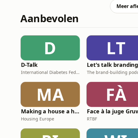
mixing: A
Meer afl
Aanbevolen
D
LT
D-Talk
Let's talk brandin
International Diabetes Federation
MA
FÀ
Making a house a home
Housing Europe
RTBF