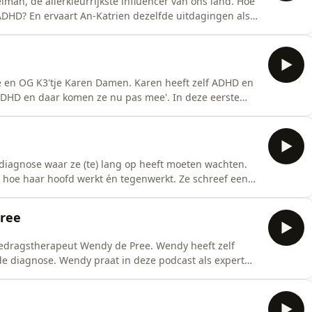
an, de allerkleurrijkste influencer van ons land. Hoe
DHD? En ervaart An-Katrien dezelfde uitdagingen als
ede seizoen van de Flairpodcast 'ADHDate' praat An-
 Gast: An-Katrien Casselman
e en OG K3'tje Karen Damen. Karen heeft zelf ADHD en
 ADHD en daar komen ze nu pas mee'. In deze eerste
airpodcast 'ADHDate' praat Karen openlijk over haar
diagnose waar ze (te) lang op heeft moeten wachten.
n hoe haar hoofd werkt én tegenwerkt. Ze schreef een
 andere vrouwen met ADHD dit leven ervaren. En Flair
 tweede seizoen vertrekt elke aflevering vanuit
ree
edragstherapeut Wendy de Pree. Wendy heeft zelf
e diagnose. Wendy praat in deze podcast als expert
t ADHD.Host: Nele ReymenGast: Wendy de PreeOpname,
ted by Simplecast, an AdsWizz company. See
 co