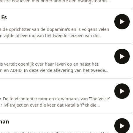
et ze ook leven met onder andere een dwangstoornis
In deze zesde aflevering van het tweede seizoen van de
penlijk over haar leven met ADHD. Host: Nele Reymen
 Es
is de oprichtster van de Dopamina's en is volgens velen
 vijfde aflevering van het tweede seizoen van de
haar leven met ADHD. Host: Nele Reymen Gast: Ilse
vertelt openlijk over haar leven op en naast het
n en ADHD. In deze vierde aflevering van het tweede
 Lisa openlijk over haar leven met ADHD. Host: Nele
 De foodcontentcreator en ex-winnares van 'The Voice'
r ivf-traject en over die keer dat Natalia 'f*ck die
 het tweede seizoen van de Flairpodcast 'ADHDate' praat
t: Louise Goedefroy Opname,
lman