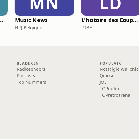
MN
LD
 er mis met mij?
Music News
L'histoire des Coupes du Monde, la géopolitique du ballon rond
NRJ Belgique
RTBF
BLADEREN
POPULAIR
Radiozenders
Nostalgie Wallonie
Podcasts
Qmusic
Top Nummers
JOE
TOPradio
TOPretroarena