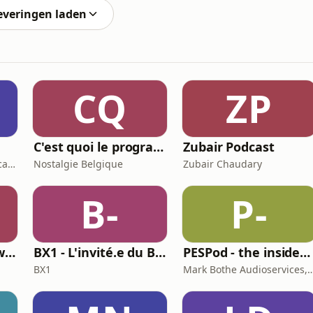
everingen laden
CQ
ZP
g
C'est quoi le programme au cinéma ?
Zubair Podcast
The brand-building podcast by Stef Hamerlinck
Nostalgie Belgique
Zubair Chaudary
B-
P-
Face à la juge Gruwez
BX1 - L'invité.e du Brunch
PESPod - the insiders' guide to the EU labour market
BX1
Mark Bothe Audioservices, European PES Netw