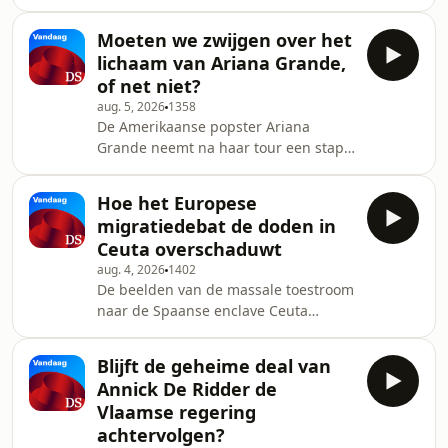
topfiguren van de internationale
Manoppello. Gelokt door de belofte
voetbalorganisatie bijeen in Marokko.
van een mo
Moeten we zwijgen over het
Zijn macht staat voor het eerst in tien
lichaam van Ariana Grande,
jaar op losse schroeven. “Europa heeft
of net niet?
haar nucleaire wapen bovengehaald”,
aug. 5, 2026
1358
zegt Bart Lagae. Beschuldigingen van
De Amerikaanse popster Ariana
machtswellust en zelfverrijking door
Grande neemt na haar tour een stap
Gianni Infantino doen al langer de
terug uit de spotlights. De voorbije
ronde. Na een omstreden plan om
jaren werd haar gewicht voortdurend
Fifa verder
Hoe het Europese
becommentarieerd op sociale media.
migratiedebat de doden in
Is de online bezorgdheid terecht of
Ceuta overschaduwt
pure bodyshaming? ­ Het is haar fans
aug. 4, 2026
1402
niet ontgaan: Ariana Grande ziet er
De beelden van de massale toestroom
de laatste tijd opvallend slank uit. Ook
naar de Spaanse enclave Ceuta
Vlaamse superfans Jobbe, Jolien en
gingen de wereld rond.
Anysa maken zich zorgen om hun
Tienduizenden Marokkaanse
idool: “Er
Blijft de geheime deal van
jongeren hoopten Europa binnen te
Annick De Ridder de
komen. "Op sociale media werd hen
Vlaamse regering
wijsgemaakt dat ze niet
achtervolgen?
teruggestuurd konden worden, maar