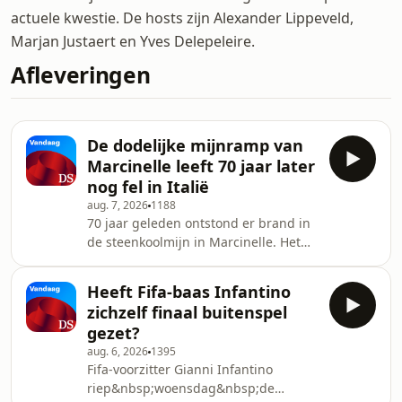
actuele kwestie. De hosts zijn Alexander Lippeveld,
Marjan Justaert en Yves Delepeleire.
Afleveringen
De dodelijke mijnramp van
Marcinelle leeft 70 jaar later
nog fel in Italië
aug. 7, 2026
1188
70 jaar geleden ontstond er brand in
de steenkoolmijn in Marcinelle. Het
vuur verspreidde zich snel en slechts
13 mensen overleefden de ramp. 262
Heeft Fifa-baas Infantino
mijnarbeiders stierven in de
zichzelf finaal buitenspel
Belgische mijn, meer dan de helft
gezet?
waren Italianen. “In de put telde je
aug. 6, 2026
1395
afkomst of moedertaal niet.” ­ 23 van
Fifa-voorzitter Gianni Infantino
de dodelijke slachtoffers in Marcinelle
riep&nbsp;woensdag&nbsp;de
kwamen uit het Italiaanse dorp