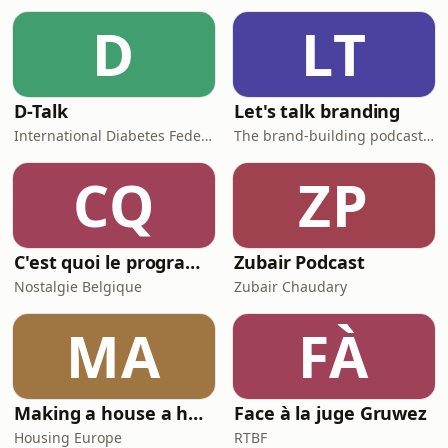
D
LT
D-Talk
Let's talk branding
International Diabetes Federation
The brand-building podcast by Stef Hamerlinck
CQ
ZP
C'est quoi le programme au cinéma ?
Zubair Podcast
Nostalgie Belgique
Zubair Chaudary
MA
FÀ
Making a house a home
Face à la juge Gruwez
Housing Europe
RTBF