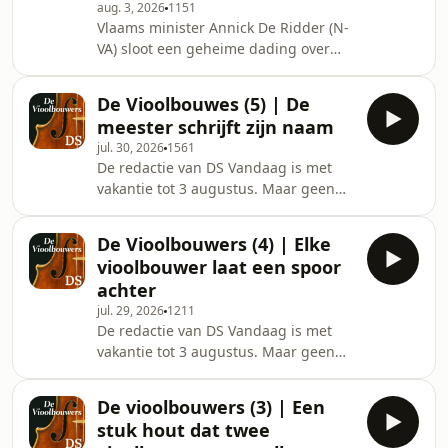
aug. 3, 2026
1151
dat klopt niet”, zegt collega Peter De
Vlaams minister Annick De Ridder (N-
Lobel. ­ De meeste vluchtelingen zijn
VA) sloot een geheime dading over
ondertussen al teruggekeerd naar
subsidies met de uitbater van de
Marokko, maar het Europese debat
regionale luchthaven van Deurne en
rond migratie is
De Vioolbouwes (5) | De
Oostende. Wat staat er precies in die
meester schrijft zijn naam
geheime deal? En hoe groot is de
jul. 30, 2026
1561
kans dat dit dossier de Vlaamse
­De redactie van DS Vandaag is met
regering in september, vlak voor de
vakantie tot 3 augustus. Maar geen
begrotingsgesprekken, nog in de
nood. Deze week publiceren we de
problemen brengt? ­ Journalist Dario
reeks De Vioolbouwes waarin Rina
Van Fleteren | Presentatie Yves
De Vioolbouwers (4) | Elke
Govers de restauratie volgt van een
Delepeleire | Redactie
vioolbouwer laat een spoor
Stradivarius voor haar man Baptiste
achter
Argouarc'h. ­ In deze aflevering: ­ De
jul. 29, 2026
1211
Stradivarius is bijna klaar om terug
­De redactie van DS Vandaag is met
bespeeld te worden, er ontbreken
vakantie tot 3 augustus. Maar geen
enkel nog snaren. Voor internationaal
nood. Deze week publiceren we de
expert Peter Biddulph wordt de bijna
reeks De Vioolbouwes waarin Rina
volledig
De vioolbouwers (3) | Een
Govers de restauratie volgt van een
stuk hout dat twee
Stradivarius voor haar man Baptiste