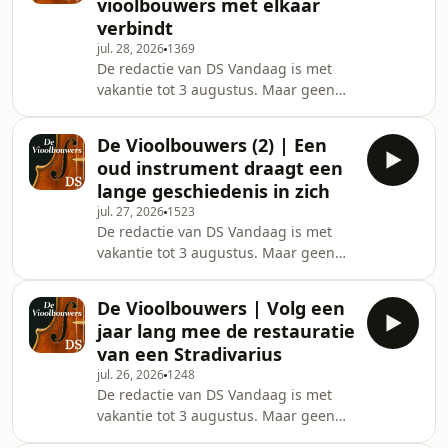
vioolbouwers met elkaar
Argouarc'h. ­ In deze aflevering: ­ In
verbindt
het Zuid-China Dafen village,
jul. 28, 2026
1369
&nbsp;maken schilders dag in dag uit
De redactie van DS Vandaag is met
kopieën van meesterwerken zoals de
vakantie tot 3 augustus. Maar geen
Mona Lisa. Die schilders zijn opgeleid
nood. Deze week publiceren we de
aan kunstaca
reeks De Vioolbouwes waarin Rina
De Vioolbouwers (2) | Een
Govers de restauratie volgt van een
oud instrument draagt een
Stradivarius voor haar man Baptiste
lange geschiedenis in zich
Argouarc'h. ­ In deze aflevering ­ Jan
jul. 27, 2026
1523
Strick zoekt in zijn houtzolder een
De redactie van DS Vandaag is met
geschikt stuk hout voor de restauratie
vakantie tot 3 augustus. Maar geen
van de Stradivariusviool. De nerven
nood. Deze week publiceren we de
van dat houtstuk moeten perfect
reeks De Vioolbouwes waarin Rina
passen met
De Vioolbouwers | Volg een
Govers de restauratie volgt van een
jaar lang mee de restauratie
Stradivarius voor haar man Baptiste
van een Stradivarius
Argouarc'h. ­ In deze aflevering: ­
jul. 26, 2026
1248
Waardevolle instrumenten hebben
De redactie van DS Vandaag is met
een stamboom die teruggaat tot het
vakantie tot 3 augustus. Maar geen
jaar waarin ze vervaardigd werden.
nood. Deze week publiceren we de
Ook deze Stradivarius werd al door