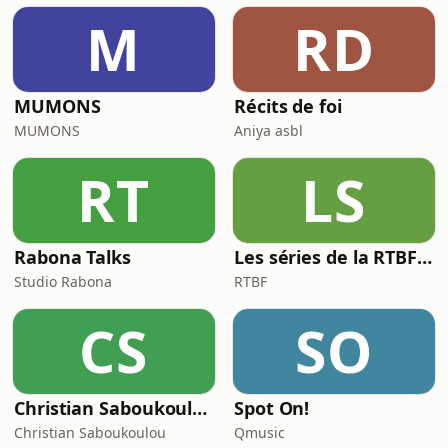
schoenen beter zijn, en waarom je
M
RD
sneller wordt door trager te lopen. ­
Aflevering 3: ­ In deze &nbs
MUMONS
Récits de foi
MUMONS
Aniya asbl
RT
LS
Rabona Talks
Les séries de la RTBF : Histoire(s)
Studio Rabona
RTBF
CS
SO
Christian Saboukoulou
Spot On!
Christian Saboukoulou
Qmusic