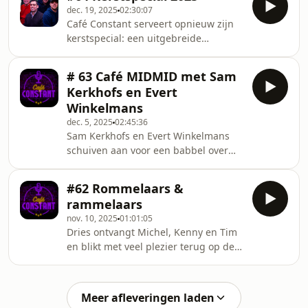
rapen valt:Jorn Vancamp over de
dec. 19, 2025
02:30:07
tactische knopen die Anderlecht moet
Café Constant serveert opnieuw zijn
doorhakken. Michel Wuyts eert de
kerstspecial: een uitgebreide
afscheidnemende Matias Suarez zoals
eindejaarsaflevering over Anderlecht,
alleen hij dat kan. En Mark De Man
het voorbije jaar en alles
toont enkele legendarische shirts uit
# 63 Café MIDMID met Sam
daartussenin. Met Jorn Van Camp,
zijn privécollectie.
Kerkhofs en Evert
Michel Wuyts en Kenny De Vogelaere
Winkelmans
in de zetel. Voor wie het voetbal ook
dec. 5, 2025
02:45:36
tijdens de feestdagen niet loslaat.
Sam Kerkhofs en Evert Winkelmans
schuiven aan voor een babbel over
Anderlecht, de evoluties in het
internationale voetbal, en de
#62 Rommelaars &
beslommeringen in het Belgische
rammelaars
voetbalmedia-landschap. Ohja, en er
nov. 10, 2025
01:01:05
is een nieuwe sponsor. Kan jij hem
Dries ontvangt Michel, Kenny en Tim
ontdekken?
en blikt met veel plezier terug op de
winst tegen Club Brugge.
Meer afleveringen laden