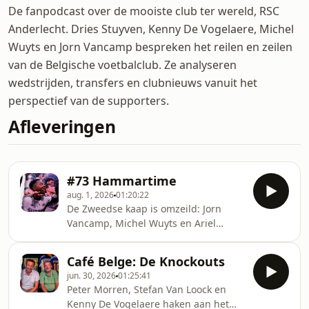
De fanpodcast over de mooiste club ter wereld, RSC
Anderlecht. Dries Stuyven, Kenny De Vogelaere, Michel
Wuyts en Jorn Vancamp bespreken het reilen en zeilen
van de Belgische voetbalclub. Ze analyseren
wedstrijden, transfers en clubnieuws vanuit het
perspectief van de supporters.
Afleveringen
#73 Hammartime
aug. 1, 2026
01:20:22
De Zweedse kaap is omzeild: Jorn
Vancamp, Michel Wuyts en Ariel
Jacobs blikken vooruit op het seizoen
van een alweer heruitgevonden RSCA.
Café Belge: De Knockouts
jun. 30, 2026
01:25:41
Peter Morren, Stefan Van Loock en
Kenny De Vogelaere haken aan het