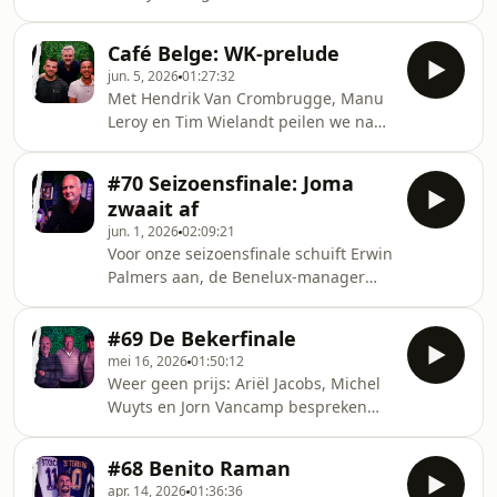
einde van de poulefase weer in om de
heetste WK-hangijzers aan te snijden.
Café Belge: WK-prelude
jun. 5, 2026
01:27:32
Met Hendrik Van Crombrugge, Manu
Leroy en Tim Wielandt peilen we naar
de WK-koorts in ons land. Voor de
gelegenheid wordt Café Constant
#70 Seizoensfinale: Joma
even Café Belge: een eenmalige(?)
zwaait af
special volledig in het teken van de
jun. 1, 2026
02:09:21
Rode Duivels en het komende WK.
Voor onze seizoensfinale schuift Erwin
Palmers aan, de Benelux-manager
van Joma , dat deze zomer afscheid
neemt van Anderlecht. Een
#69 De Bekerfinale
openhartig gesprek over een
mei 16, 2026
01:50:12
opvallende wending in shirtland.Ook
Weer geen prijs: Ariël Jacobs, Michel
in de zetel: Yves Taildeman, Kenny De
Wuyts en Jorn Vancamp bespreken
Vogelaere en Tim Van Roy. Over
een nieuwe domper voor paars en wit
alweer een verloren seizoen en de
na. Brussel kleurt geel en blauw na
toekomst van de club.
#68 Benito Raman
de verloren bekerfinale van 2026.
apr. 14, 2026
01:36:36