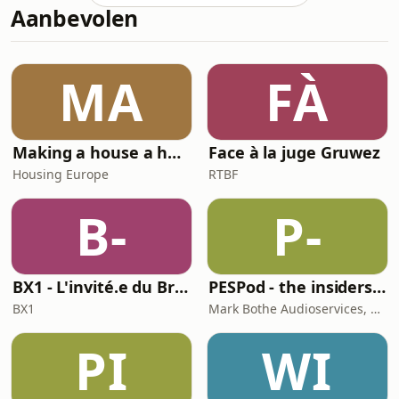
Aanbevolen
MA
FÀ
Making a house a home
Face à la juge Gruwez
Housing Europe
RTBF
B-
P-
BX1 - L'invité.e du Brunch
PESPod - the insiders' guide to the EU labour market
BX1
Mark Bothe Audioservices, European PES Network, David Poyser
PI
WI