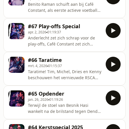
Benito Raman schuift aan bij Café
Constant, als eerste actieve voetballer.
Hij praat, honderduit zoals we hem
kennen, over KV Mechelen, maar
#67 Play-offs Special
natuurlijk ook over zijn periode bij
apr. 2, 2026
01:19:37
Anderlecht, over keuzes maken, en
Anderlecht zet zich schrap voor de
hoe het écht loopt in een kleedkamer
play-offs, Café Constant zet zich
schrap voor de terugkeer van Yves
Taildeman, ditmaal geflankeerd door
#66 Taratime
Michel Wuyts. Ze beschouwen het
mrt. 4, 2026
01:15:37
reguliere seizoen en delen hun hot
Taratime! Tim, Michel, Dries en Kenny
takes voor de play-offs en de
beschouwen het vernieuwde RSCA
bekerfinale.
dat zich onder Jeremy Taravel een
nieuwe identiteit bij elkaar speelt -
#65 Opdender
ondanks het uitblijven van een TD of
jan. 26, 2026
01:19:26
T1.
Terwijl de stoel van Besnik Hasi
wankelt na de brilstand tegen Dender,
zoekt Café Constant naar oplossingen
én schoonheid die elders niet te
#64 Kerstspecial 2025