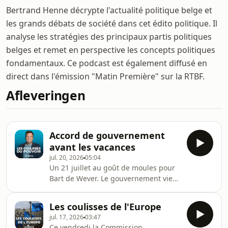
Bertrand Henne décrypte l'actualité politique belge et
les grands débats de société dans cet édito politique. Il
analyse les stratégies des principaux partis politiques
belges et remet en perspective les concepts politiques
fondamentaux. Ce podcast est également diffusé en
direct dans l'émission "Matin Première" sur la RTBF.
Afleveringen
Accord de gouvernement
avant les vacances
jul. 20, 2026
05:04
Un 21 juillet au goût de moules pour
Bart de Wever. Le gouvernement vient
d’annoncer un accord sur une série
de dossiers, mais le déficit budgétaire
Les coulisses de l'Europe
attend son heure à la rentrée. En
jul. 17, 2026
03:47
attendant, le premier ministre, se
Ce vendredi la Commission