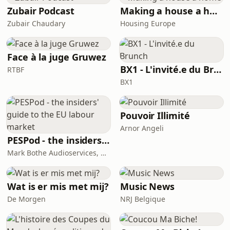
:htt
Zubair Podcast
Making a house a home
Zubair Chaudary
Housing Europe
Face à la juge Gruwez
BX1 - L'invité.e du Brunch
RTBF
BX1
Pouvoir Illimité
Arnor Angeli
PESPod - the insiders' guide to the EU labour market
Mark Bothe Audioservices, European PES Network, David Poyser
Wat is er mis met mij?
Music News
De Morgen
NRJ Belgique