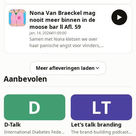
hoe hij opgroeide middenin een
kindercrèche, zijn uitvinding
Nona Van Braeckel mag
genaamd &#39;Broodje Gitaar&#39;
nooit meer binnen in de
en nog veel meer!
moose bar ll Afl. 59
jan. 14, 2026
01:00:00
Samen met Nona kletsen we over
haar panische angst voor vlinders,
hoe het was bij De Slimste Mens ter
Wereld, hoe ze voor het leven is
verbannen uit de moose bar, haar DJ
Meer afleveringen laden
carrière en veel meer!
Aanbevolen
D
LT
D-Talk
Let's talk branding
International Diabetes Federation
The brand-building podcast by Stef Hamerlinck