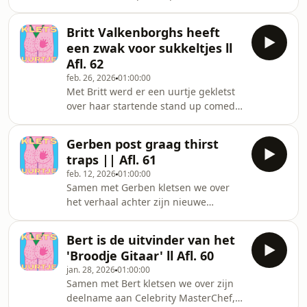
bij Average Rob belandde, een
wereldrecord snelste edit voor een
Britt Valkenborghs heeft
cinema documentaire, zijn breakdown
een zwak voor sukkeltjes ll
in Los Angeles én waarom hij nooit
Afl. 62
een bestand durft te deleten.
feb. 26, 2026
01:00:00
Met Britt werd er een uurtje gekletst
over haar startende stand up comedy
carrière, haar bijna date met Paul
Mescal, hoe het is om te schrijven
Gerben post graag thirst
voor de soap Familie, hoe kut
traps || Afl. 61
Antwerpen echt is en veel meer!
feb. 12, 2026
01:00:00
Samen met Gerben kletsen we over
het verhaal achter zijn nieuwe
frituursnack The Dynamite, zijn
acteerdroom, het Gerben Schijt
Bert is de uitvinder van het
Manoeuvre en zijn nieuwe reeks met
'Broodje Gitaar' ll Afl. 60
Clementine
jan. 28, 2026
01:00:00
Samen met Bert kletsen we over zijn
deelname aan Celebrity MasterChef,