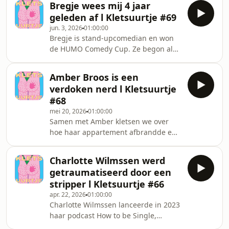
Bregje wees mij 4 jaar
deelname aan de Marathon des
geleden af l Kletsuurtje #69
Sables, deelt hij het verhaal achter
jun. 3, 2026
01:00:00
een onverwacht moment in een
Bregje is stand-upcomedian en won
bowlingtoilet. Dat en veel meer in
de HUMO Comedy Cup. Ze begon als
deze aflevering!
redactrice bij De Chinezen, maar gaf
haar vaste job op om zich volledig te
Amber Broos is een
wijden aan stand-up. Inmiddels
verdoken nerd l Kletsuurtje
treedt ze regelmatig op en bouwt ze
#68
verder aan een eigen soloshow. We
mei 20, 2026
01:00:00
praten over die stap, haar verhuizing
Samen met Amber kletsen we over
naar Antwerpen, de beroemde
hoe haar appartement afbrandde en
floepjeskast en hoe wij Bregje vijf jaar
veel herinneringen mee verloren
geleden al eens geshipt werden.
gingen, haar korte maar krachtige
Charlotte Wilmssen werd
acteer carrière, haar geheime leven
getraumatiseerd door een
als grote Star Wars nerd, hoe het is
stripper l Kletsuurtje #66
om op zo&#39;n jonge leeftijd al DJ te
apr. 22, 2026
01:00:00
zijn en veel meer.
Charlotte Wilmssen lanceerde in 2023
haar podcast How to be Single,
schreef daarna het boek Single zijn is