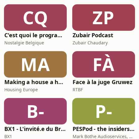
CQ
ZP
C'est quoi le programme au cinéma ?
Zubair Podcast
Nostalgie Belgique
Zubair Chaudary
MA
FÀ
Making a house a home
Face à la juge Gruwez
Housing Europe
RTBF
B-
P-
BX1 - L'invité.e du Brunch
PESPod - the insiders' guide to the EU labour market
BX1
Mark Bothe Audioservices, European PES Network, David Poyser