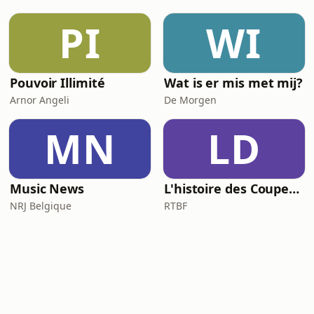
PI
WI
Pouvoir Illimité
Wat is er mis met mij?
Arnor Angeli
De Morgen
MN
LD
Music News
L'histoire des Coupes du Monde, la géopolitique du ballon rond
NRJ Belgique
RTBF