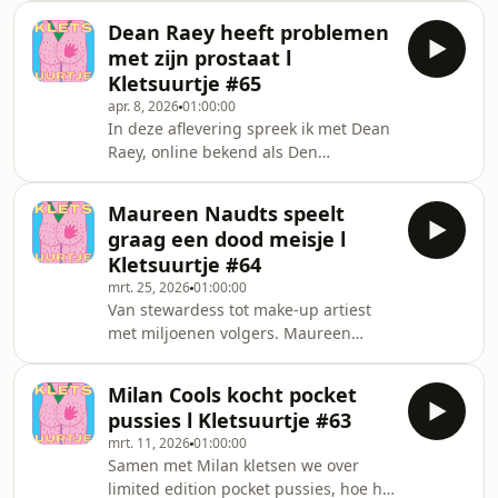
geen wachtkamer en staat momenteel
Dean Raey heeft problemen
op de planken met de theatershow
met zijn prostaat l
The Best Threesome You&#39;ll Ever
Kletsuurtje #65
Have. We hebben het over de stripper
apr. 8, 2026
01:00:00
op haar eigen boekvoorstelling, hoe
In deze aflevering spreek ik met Dean
haar poetshulp haar betrapte op iets
Raey, online bekend als Den
wat ze liever voor zichzelf had
Brusseleir. We praten over hoe het
gehouden en over het single leven.
Brussels dialect eerst zijn grootste
Maureen Naudts speelt
struikelblok was en uiteindelijk zijn
graag een dood meisje l
grootste troef werd. Over zijn korte
Kletsuurtje #64
maar gedenkwaardige periode als
mrt. 25, 2026
01:00:00
stand-up comedian. Over zijn liefde
Van stewardess tot make-up artiest
voor theater. Over prostaat. Over
met miljoenen volgers. Maureen
Madame Cinq, Tish, en veel meer.
Naudts is te gast in aflevering 64 van
Kletsuurtje. We hebben het over haar
Milan Cools kocht pocket
leven in de lucht, hoe ze zichzelf
pussies l Kletsuurtje #63
omtovert tot zombies en lijken, en
mrt. 11, 2026
01:00:00
waarom ze op een bepaald moment
Samen met Milan kletsen we over
besloot contact te zoeken met de
limited edition pocket pussies, hoe hij
andere kant.