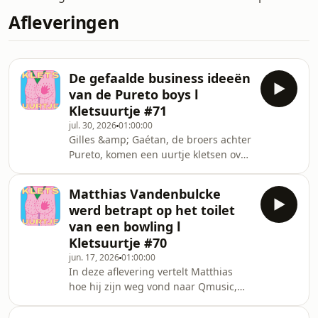
Afleveringen
De gefaalde business ideeën
van de Pureto boys l
Kletsuurtje #71
jul. 30, 2026
01:00:00
Gilles &amp; Gaétan, de broers achter
Pureto, komen een uurtje kletsen over
hun relatie als broers op school, de
ideeën voor Pureto die volledig
Matthias Vandenbulcke
faalden, de teambuilding in Walibi
werd betrapt op het toilet
die volledig uit de hand liep en oe
van een bowling l
Moeke Lisette&#39;s puree uitgroeide
Kletsuurtje #70
tot een heus concept.
jun. 17, 2026
01:00:00
In deze aflevering vertelt Matthias
hoe hij zijn weg vond naar Qmusic,
onthult hij zijn abnormale kennis van
Kim Clijsters, blikt hij terug op zijn