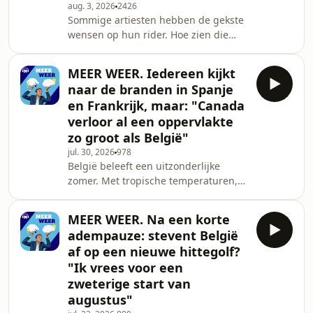
aug. 3, 2026
2426
Disk Dummies. Toch blijft ook zijn
Sommige artiesten hebben de gekste
nieuwste project een family affair. Zijn
wensen op hun rider. Hoe zien die
rider? Die is al even Gents als hij zelf,
lijstjes eruit bij ons? Duik mee in het
a
leven backstage in onze nieuwe
MEER WEER. Iedereen kijkt
podcast &lsquo;De rider&rsquo;. In
naar de branden in Spanje
deze aflevering: sommige liedjes wil
en Frankrijk, maar: "Canada
Merol liever niet live performen. Ze
verloor al een oppervlakte
wil nog wel een hit, maar gaat die
zo groot als België"
vooral niet proberen te schrijven. En
hoewel ze in Belgi&euml; niet weg te
jul. 30, 2026
978
België beleeft een uitzonderlijke
denken is uit de muzieksc&egrave;ne
zomer. Met tropische temperaturen,
is ze
aanhoudende droogte en een nieuwe
hittepiek. Frank Deboosere maakt de
MEER WEER. Na een korte
balans op van een uitzonderlijke
adempauze: stevent België
maand juli, blikt vooruit naar de
af op een nieuwe hittegolf?
eerste augustusweken en legt uit
"Ik vrees voor een
waarom de bosbranden in Europa
zweterige start van
ernstig zijn, maar de situatie in
Canada helaas nog indrukwekkender
augustus"
is. See omnystudio.com/listener for