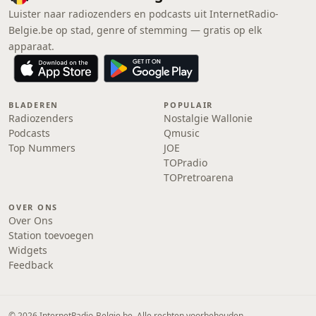
Luister naar radiozenders en podcasts uit InternetRadio-
Belgie.be op stad, genre of stemming — gratis op elk
apparaat.
BLADEREN
POPULAIR
Radiozenders
Nostalgie Wallonie
Podcasts
Qmusic
Top Nummers
JOE
TOPradio
TOPretroarena
OVER ONS
Over Ons
Station toevoegen
Widgets
Feedback
© 2026 InternetRadio-Belgie.be. Alle rechten voorbehouden.