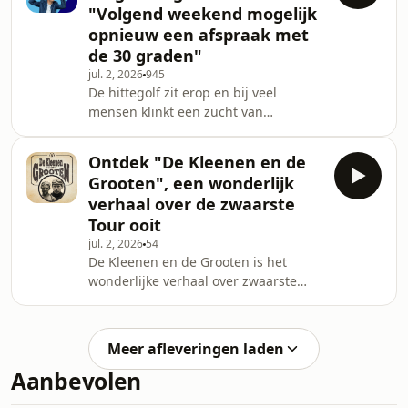
"Volgend weekend mogelijk
wind, letterlijk, die de hitte dit keer
opnieuw een afspraak met
toch iets draaglijker zal maken
de 30 graden"
volgens Frank Deboosere. See
omnystudio.com/listener for privacy
jul. 2, 2026
945
De hittegolf zit erop en bij veel
information.
mensen klinkt een zucht van
opluchting dat we naar normaal
zomerweer zijn gegaan. Maar hoe
Ontdek "De Kleenen en de
lang duurt dat normale zomerweer
Grooten", een wonderlijk
nog? See omnystudio.com/listener for
verhaal over de zwaarste
privacy information.
Tour ooit
jul. 2, 2026
54
De Kleenen en de Grooten is het
wonderlijke verhaal over zwaarste
Tour de France ooit: die van honderd
jaar geleden. Het is het verhaal van
Marcel en Lucien Buysse, twee
Meer afleveringen laden
boerenzonen uit Deinze, die het
Aanbevolen
schoppen tot coureur. Ze kennen
roem, rivaliteit, belachelijk veel pech