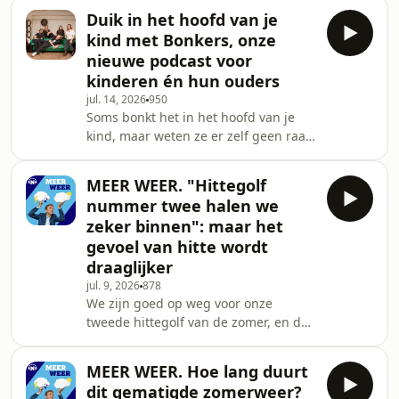
kan de uitgedroogde grond die goed
Duik in het hoofd van je
gebruiken. "We hebben weinig
kind met Bonkers, onze
reserve", zegt weerman Frank
nieuwe podcast voor
Deboosere in deze aflevering van
kinderen én hun ouders
Meer Weer.See
jul. 14, 2026
950
omnystudio.com/listener for privacy
Soms bonkt het in het hoofd van je
information.
kind, maar weten ze er zelf geen raad
mee. Dan schieten de Bonkers ter
hulp. Dat zijn vijf superhelden, die
MEER WEER. "Hittegolf
een knotsgekke podcast maken voor
nummer twee halen we
kinderen &eacute;n hun ouders.
zeker binnen": maar het
Maakster Bo Tuts vertelt er hier alles
gevoel van hitte wordt
over.&nbsp;See
draaglijker
omnystudio.com/listener for privacy
information.
jul. 9, 2026
878
We zijn goed op weg voor onze
tweede hittegolf van de zomer, en de
eerste hebben we nog maar net
verteerd. Ook dit keer zal het moeilijk
MEER WEER. Hoe lang duurt
afkoelen zijn, met opnieuw tropische
dit gematigde zomerweer?
nachten. Maar er waait een gunstige