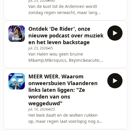
jul. 23, 2026
890
privacy information.
Van de kust tot de Ardennen wordt
zondag regen verwacht, maar lang
blijft die niet hangen. "Vanaf dinsdag
begint opnieuw een zomerse
Ontdek 'De Rider', onze
periode", zegt weerman Frank
nieuwe podcast over muziek
Deboosere. Een hittegolf is zeker niet
en het leven backstage
uitgesloten, en dat terwijl het eerder
jul. 23, 2026
65
deze week nog vroor in de
Van Halen wou geen bruine
Oostkantons.See
M&amp;M&rsquo;s, Beyonc&eacute;
omnystudio.com/listener for privacy
wil haar kleedkamer op exact 22
information.
graden. Sommige artiesten hebben
MEER WEER. Waarom
de gekste wensen op hun rider. Hoe
onweersbuien Vlaanderen
zien die lijstjes eruit bij ons? Duik mee
links laten liggen: "Ze
in de muziek en het leven backstage
worden van ons
met journalist Eline VandeGehuchte
weggeduwd"
in onze nieuwe podcast &lsquo;De
rider&rsquo;.See
jul. 16, 2026
825
Het kwik daalt en de wolken rukken
omnystudio.com/listener for privacy
op, maar regen laat voorlopig nog op
information.
zich wachten in Vlaanderen. Nochtans