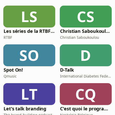
en vooral: ze weten hoe ze een koers
moeten verkopen. Ze maken deel uit
LS
CS
van de eerste Flandriens, zitten aan
tafel bij Charlie
Les séries de la RTBF : Histoire(s)
Christian Saboukoulou
RTBF
Christian Saboukoulou
SO
D
Spot On!
D-Talk
Qmusic
International Diabetes Federation
LT
CQ
Let's talk branding
C'est quoi le programme au cinéma ?
The brand-building podcast by Stef Hamerlinck
Nostalgie Belgique