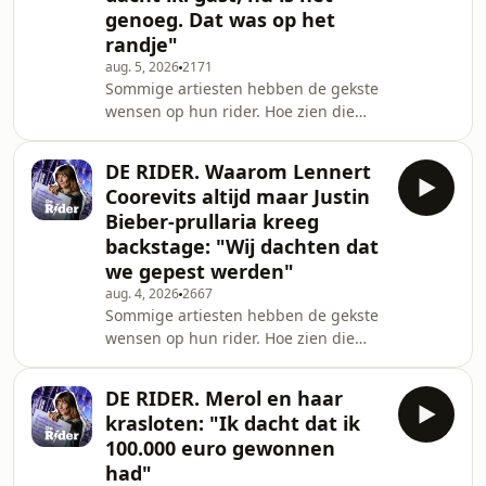
genoeg. Dat was op het
vertelt Frank Deboosere uitgebreid in
randje"
deze nieuwe aflevering van Meer
Weer. See omnystudio.com/listener
aug. 5, 2026
2171
Sommige artiesten hebben de gekste
for privacy information.
wensen op hun rider. Hoe zien die
lijstjes eruit bij ons? Duik mee in het
leven backstage in onze nieuwe
DE RIDER. Waarom Lennert
muziekpodcast &lsquo;De
Coorevits altijd maar Justin
rider&rsquo;. In deze aflevering:
Bieber-prullaria kreeg
Jeroen De Pessemier en Wiebe
backstage: "Wij dachten dat
Loccufier van The Subs. Al twintig jaar
we gepest werden"
staan ze samen op het podium en
maken ze van hun shows collectieve
aug. 4, 2026
2667
Sommige artiesten hebben de gekste
emotie. Ze experimenteren met hun
wensen op hun rider. Hoe zien die
muziek en hun rider. Al is er &e
lijstjes eruit bij ons? Duik mee in het
leven backstage in onze nieuwe
DE RIDER. Merol en haar
podcast &lsquo;De rider&rsquo;. In
krasloten: "Ik dacht dat ik
deze aflevering: met Lenny Lenny
100.000 euro gewonnen
gaat Lennert Coorevits op zoek naar
had"
zijn eigen sound, los van de Compact