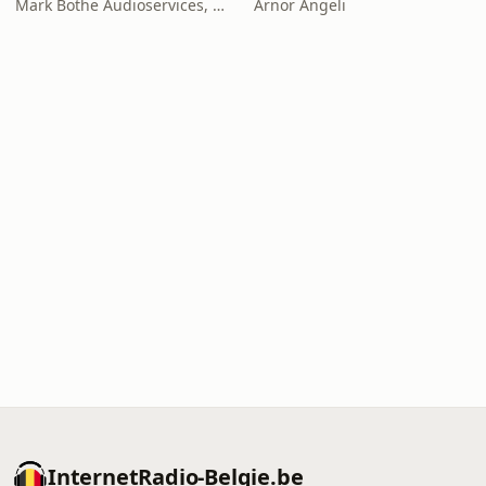
Mark Bothe Audioservices, European PES Network, David Poyser
Arnor Angeli
InternetRadio-Belgie.be