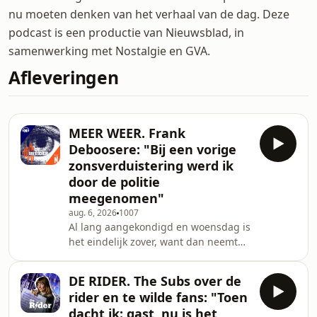
nu moeten denken van het verhaal van de dag. Deze
podcast is een productie van Nieuwsblad, in
samenwerking met Nostalgie en GVA.
Afleveringen
MEER WEER. Frank
Deboosere: "Bij een vorige
zonsverduistering werd ik
door de politie
meegenomen"
aug. 6, 2026
1007
Al lang aangekondigd en woensdag is
het eindelijk zover, want dan neemt
de maan een serieuze hap uit de zon.
De zonsverduistering zal bij ons niet
DE RIDER. The Subs over de
volledig zijn, maar wel de moeite.
rider en te wilde fans: "Toen
Wanneer je precies moet kijken en
dacht ik: gast, nu is het
wat je ervan mag verwachten, dat