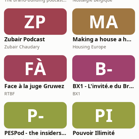
ZP
MA
Zubair Podcast
Making a house a home
Zubair Chaudary
Housing Europe
FÀ
B-
Face à la juge Gruwez
BX1 - L'invité.e du Brunch
RTBF
BX1
P-
PI
PESPod - the insiders' guide to the EU labour market
Pouvoir Illimité