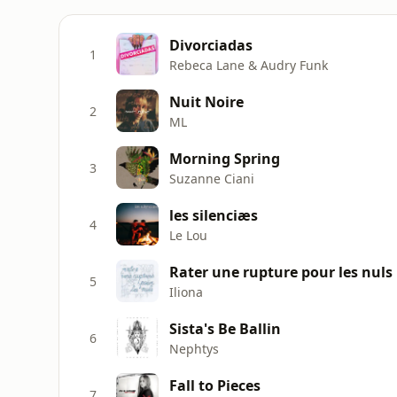
Divorciadas
1
Rebeca Lane & Audry Funk
Nuit Noire
2
ML
Morning Spring
3
Suzanne Ciani
les silenciæs
4
Le Lou
Rater une rupture pour les nuls
5
Iliona
Sista's Be Ballin
6
Nephtys
Fall to Pieces
7