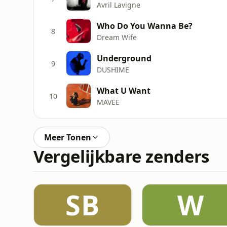
Avril Lavigne
Who Do You Wanna Be?
8
Dream Wife
Underground
9
DUSHIME
What U Want
10
MAVEE
Meer Tonen
Vergelijkbare zenders
SB
W