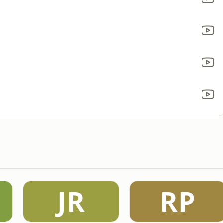
JR
RP