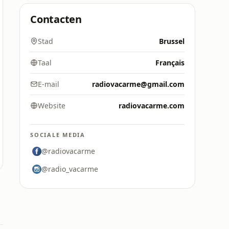
Contacten
Stad
Brussel
Taal
Français
E-mail
radiovacarme@gmail.com
Website
radiovacarme.com
SOCIALE MEDIA
@radiovacarme
@radio_vacarme