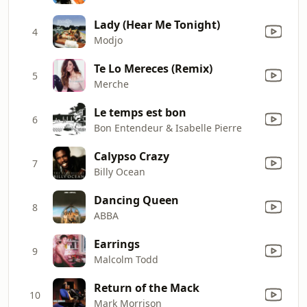
Lady (Hear Me Tonight)
4
Modjo
Te Lo Mereces (Remix)
5
Merche
Le temps est bon
6
Bon Entendeur & Isabelle Pierre
Calypso Crazy
7
Billy Ocean
Dancing Queen
8
ABBA
Earrings
9
Malcolm Todd
Return of the Mack
10
Mark Morrison