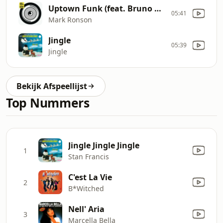
Uptown Funk (feat. Bruno Mars)
05:41
Mark Ronson
Jingle
05:39
Jingle
Bekijk Afspeellijst
Top Nummers
Jingle Jingle Jingle
1
Stan Francis
C'est La Vie
2
B*Witched
Nell' Aria
3
Marcella Bella