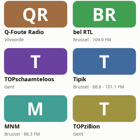
QR
BR
Q-Foute Radio
bel RTL
Vilvoorde
Brussel · 104.0 FM
T
T
TOPschaamteloos
Tipik
Gent
Brussel · 88.8 - 101.1 FM
M
T
MNM
TOPzillion
Brussel · 88.3 FM
Gent