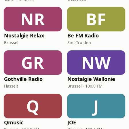
NR
BF
Nostalgie Relax
Be FM Radio
Brussel
Sint-Truiden
GR
NW
Gothville Radio
Nostalgie Wallonie
Hasselt
Brussel · 100.0 FM
Q
J
Qmusic
JOE