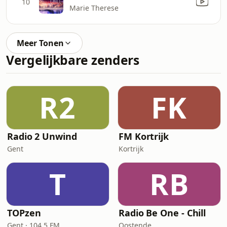
10
Marie Therese
Meer Tonen
Vergelijkbare zenders
R2
FK
Radio 2 Unwind
FM Kortrijk
Gent
Kortrijk
T
RB
TOPzen
Radio Be One - Chill
Gent · 104.5 FM
Oostende