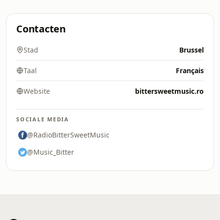
Contacten
Stad
Brussel
Taal
Français
Website
bittersweetmusic.ro
SOCIALE MEDIA
@RadioBitterSweetMusic
@Music_Bitter