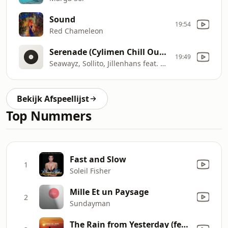
Sound
19:54
Red Chameleon
Serenade (Cylimen Chill Out Remix)
19:49
Seawayz, Sollito, Jillenhans feat. Cathy Burton
Bekijk Afspeellijst
Top Nummers
Fast and Slow
1
Soleil Fisher
Mille Et un Paysage
2
Sundayman
The Rain from Yesterday (feat. Mirjam)