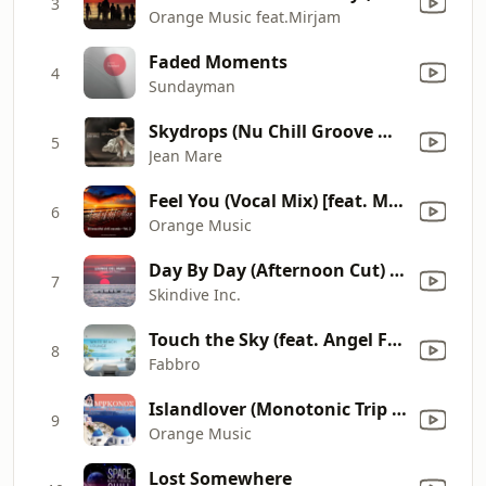
3
Orange Music feat.Mirjam
Faded Moments
4
Sundayman
Skydrops (Nu Chill Groove Mix)
5
Jean Mare
Feel You (Vocal Mix) [feat. Mirjam]
6
Orange Music
Day By Day (Afternoon Cut) [feat. Ino]
7
Skindive Inc.
Touch the Sky (feat. Angel Falls)
8
Fabbro
Islandlover (Monotonic Trip Mix) [feat. Mirjam]
9
Orange Music
Lost Somewhere