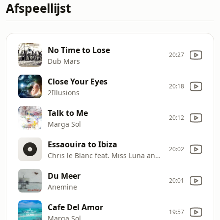
Afspeellijst
No Time to Lose
20:27
Dub Mars
Close Your Eyes
20:18
2Illusions
Talk to Me
20:12
Marga Sol
Essaouira to Ibiza
20:02
Chris le Blanc feat. Miss Luna and Susanna Rosza
Du Meer
20:01
Anemine
Cafe Del Amor
19:57
Marga Sol