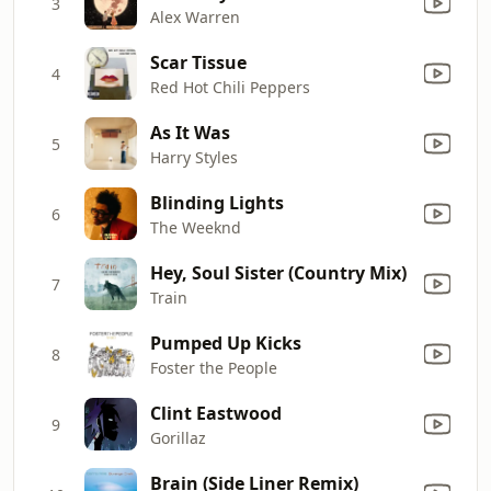
3
Alex Warren
Scar Tissue
4
Red Hot Chili Peppers
As It Was
5
Harry Styles
Blinding Lights
6
The Weeknd
Hey, Soul Sister (Country Mix)
7
Train
Pumped Up Kicks
8
Foster the People
Clint Eastwood
9
Gorillaz
Brain (Side Liner Remix)