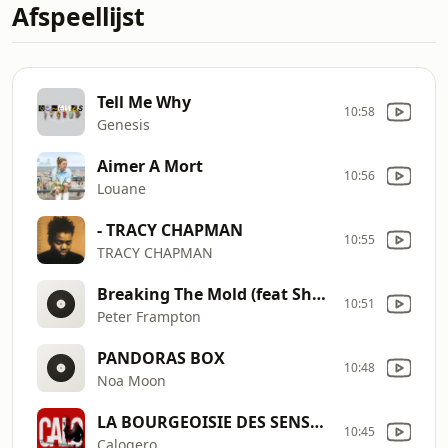
Afspeellijst
Tell Me Why
10:58
Genesis
Aimer A Mort
10:56
Louane
- TRACY CHAPMAN
10:55
TRACY CHAPMAN
Breaking The Mold (feat Sheryl Crow)
10:51
Peter Frampton
PANDORAS BOX
10:48
Noa Moon
LA BOURGEOISIE DES SENSATIONS
10:45
Calogero