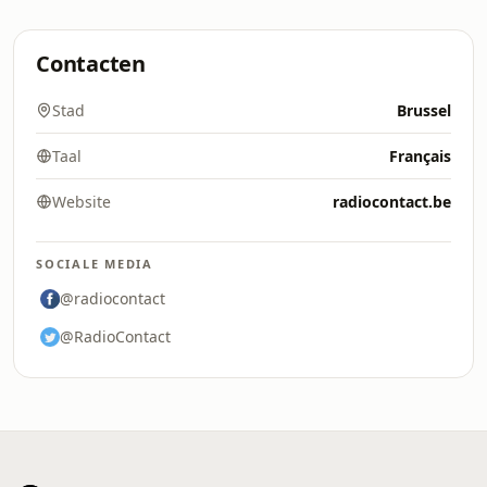
Contacten
Stad
Brussel
Taal
Français
Website
radiocontact.be
SOCIALE MEDIA
@radiocontact
@RadioContact