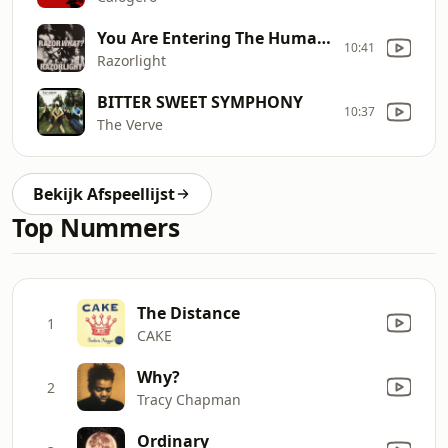
You Are Entering The Human Heart
10:41
Razorlight
BITTER SWEET SYMPHONY
10:37
The Verve
Bekijk Afspeellijst
Top Nummers
The Distance
1
CAKE
Why?
2
Tracy Chapman
Ordinary