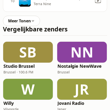
10
Terra Nine
Meer Tonen
Vergelijkbare zenders
SB
NN
Studio Brussel
Nostalgie NewWave
Brussel · 100.6 FM
Brussel
W
JR
Willy
Jovani Radio
Vilvoorde
Ieper