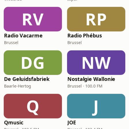
RV
RP
Radio Vacarme
Radio Phébus
Brussel
Brussel
DG
NW
De Geluidsfabriek
Nostalgie Wallonie
Baarle-Hertog
Brussel · 100.0 FM
Q
J
Qmusic
JOE