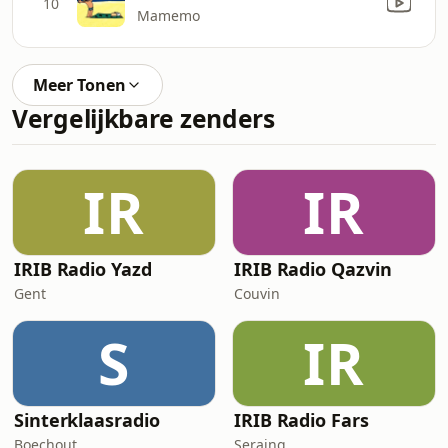
10
Mamemo
Meer Tonen
Vergelijkbare zenders
IR
IR
IRIB Radio Yazd
IRIB Radio Qazvin
Gent
Couvin
S
IR
Sinterklaasradio
IRIB Radio Fars
Boechout
Seraing