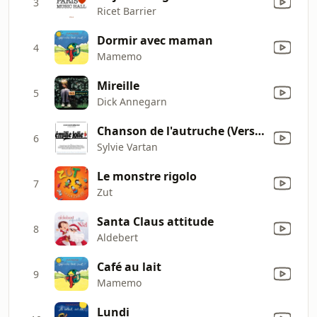
3
Ricet Barrier
Dormir avec maman
4
Mamemo
Mireille
5
Dick Annegarn
Chanson de l'autruche (Version edit)
6
Sylvie Vartan
Le monstre rigolo
7
Zut
Santa Claus attitude
8
Aldebert
Café au lait
9
Mamemo
Lundi