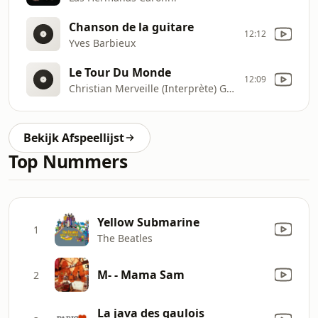
Chanson de la guitare
12:12
Yves Barbieux
Le Tour Du Monde
12:09
Christian Merveille (Interprète) Geneviève Laloy (Interprète) Gibus (Interprète) Les Déménageurs (Interprète) Mamemo (Interprète) Thibault (Interprète
Bekijk Afspeellijst
Top Nummers
Yellow Submarine
1
The Beatles
M- - Mama Sam
2
La java des gaulois