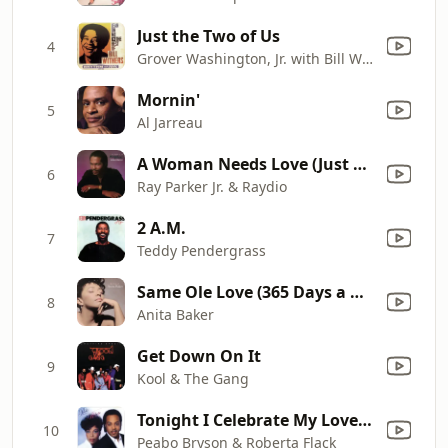
Just the Two of Us
4
Grover Washington, Jr. with Bill Withers
Mornin'
5
Al Jarreau
A Woman Needs Love (Just Like You Do) [7" Version]
6
Ray Parker Jr. & Raydio
2 A.M.
7
Teddy Pendergrass
Same Ole Love (365 Days a Week)
8
Anita Baker
Get Down On It
9
Kool & The Gang
Tonight I Celebrate My Love (feat. Roberta Flack)
10
Peabo Bryson & Roberta Flack