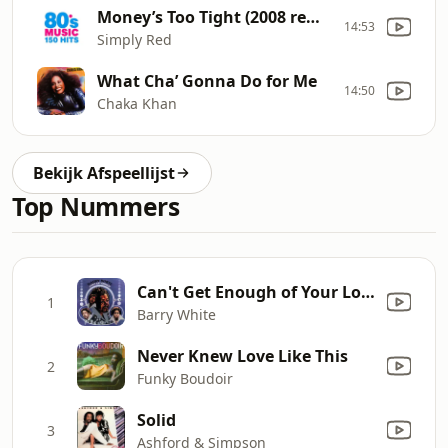
Money’s Too Tight (2008 remaster)
14:53
Simply Red
What Cha’ Gonna Do for Me
14:50
Chaka Khan
Bekijk Afspeellijst
Top Nummers
Can't Get Enough of Your Love, Babe
1
Barry White
Never Knew Love Like This
2
Funky Boudoir
Solid
3
Ashford & Simpson