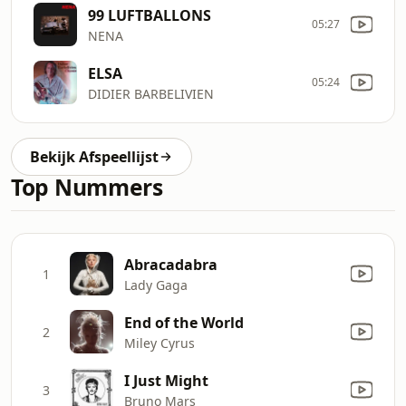
99 LUFTBALLONS
05:27
NENA
ELSA
05:24
DIDIER BARBELIVIEN
Bekijk Afspeellijst
Top Nummers
Abracadabra
1
Lady Gaga
End of the World
2
Miley Cyrus
I Just Might
3
Bruno Mars