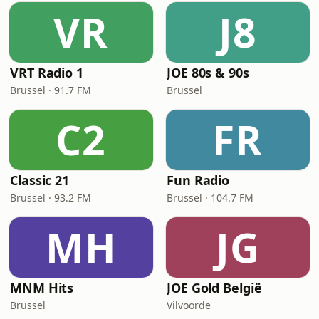
VR
J8
VRT Radio 1
JOE 80s & 90s
Brussel · 91.7 FM
Brussel
C2
FR
Classic 21
Fun Radio
Brussel · 93.2 FM
Brussel · 104.7 FM
MH
JG
MNM Hits
JOE Gold België
Brussel
Vilvoorde