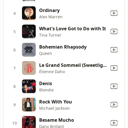
Ordinary
4
Alex Warren
What's Love Got to Do with It
5
Tina Turner
Bohemian Rhapsody
6
Queen
Le Grand Sommeil (Sweetlight Remix)
7
Étienne Daho
Denis
8
Blondie
Rock With You
9
Michael Jackson
Besame Mucho
10
Dany Brillant