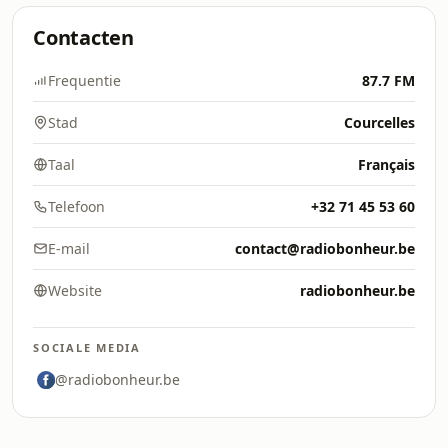
Contacten
Frequentie
87.7 FM
Stad
Courcelles
Taal
Français
Telefoon
+32 71 45 53 60
E-mail
contact@radiobonheur.be
Website
radiobonheur.be
SOCIALE MEDIA
@radiobonheur.be