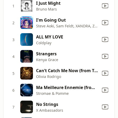
I Just Might
1
Bruno Mars
I'm Going Out
2
Steve Aoki, Sam Feldt, XANDRA, Zak Abel & Nile Rodgers
ALL MY LOVE
3
Coldplay
Strangers
4
Kenya Grace
Can’t Catch Me Now (from The Hunger Games: The Ballad of Songbirds & Snakes)
5
Olivia Rodrigo
Ma Meilleure Ennemie (from the series Arcane League of Legends)
6
Stromae & Pomme
No Strings
7
X Ambassadors