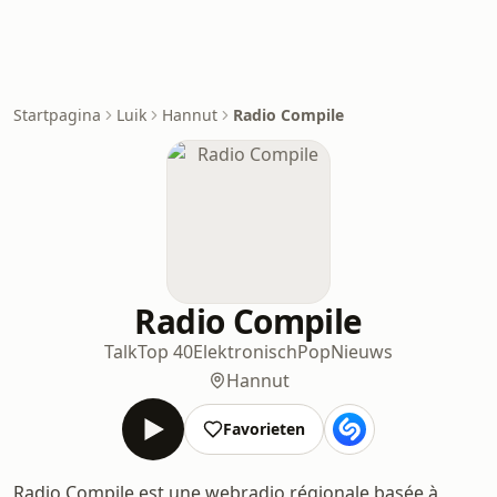
Startpagina
Luik
Hannut
Radio Compile
Radio Compile
Talk
Top 40
Elektronisch
Pop
Nieuws
Hannut
Favorieten
Radio Compile est une webradio régionale basée à