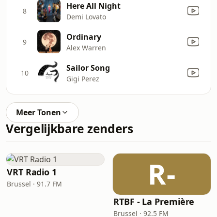
Here All Night
8
Demi Lovato
Ordinary
9
Alex Warren
Sailor Song
10
Gigi Perez
Meer Tonen
Vergelijkbare zenders
R-
VRT Radio 1
Brussel · 91.7 FM
RTBF - La Première
Brussel · 92.5 FM