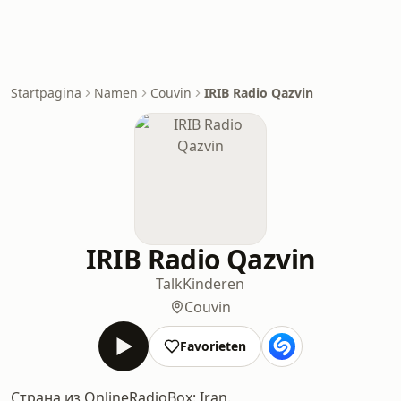
Startpagina
Namen
Couvin
IRIB Radio Qazvin
IRIB Radio Qazvin
Talk
Kinderen
Couvin
Favorieten
Страна из OnlineRadioBox: Iran.