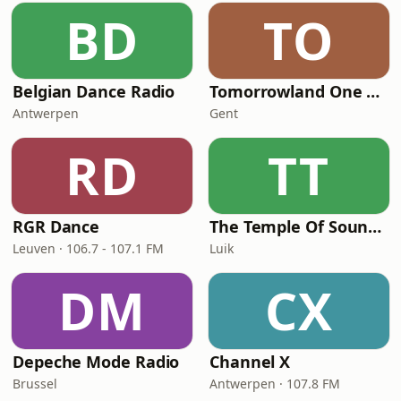
BD
TO
Belgian Dance Radio
Tomorrowland One World Radio
Antwerpen
Gent
RD
TT
RGR Dance
The Temple Of Sound Belgium
Leuven · 106.7 - 107.1 FM
Luik
DM
CX
Depeche Mode Radio
Channel X
Brussel
Antwerpen · 107.8 FM