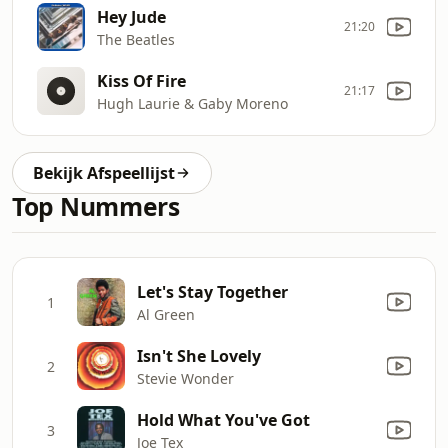
Hey Jude
21:20
The Beatles
Kiss Of Fire
21:17
Hugh Laurie & Gaby Moreno
Bekijk Afspeellijst
Top Nummers
Let's Stay Together
1
Al Green
Isn't She Lovely
2
Stevie Wonder
Hold What You've Got
3
Joe Tex