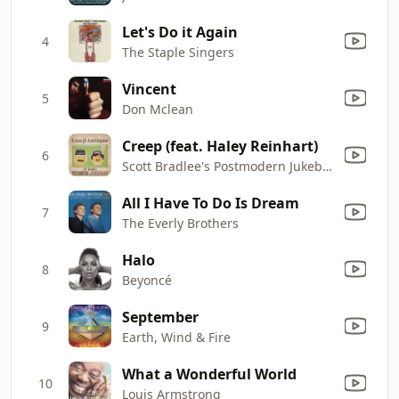
Let's Do it Again
4
The Staple Singers
Vincent
5
Don Mclean
Creep (feat. Haley Reinhart)
6
Scott Bradlee's Postmodern Jukebox
All I Have To Do Is Dream
7
The Everly Brothers
Halo
8
Beyoncé
September
9
Earth, Wind & Fire
What a Wonderful World
10
Louis Armstrong