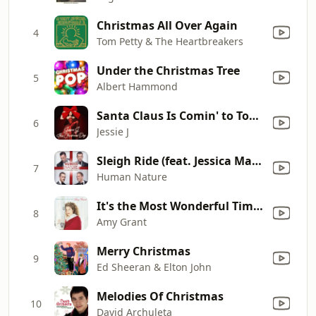
Christmas All Over Again
4
Tom Petty & The Heartbreakers
Under the Christmas Tree
5
Albert Hammond
Santa Claus Is Comin' to Town
6
Jessie J
Sleigh Ride (feat. Jessica Mauboy)
7
Human Nature
It's the Most Wonderful Time of the Year
8
Amy Grant
Merry Christmas
9
Ed Sheeran & Elton John
Melodies Of Christmas
10
David Archuleta