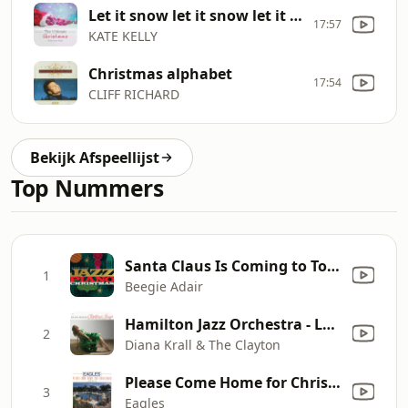
Let it snow let it snow let it snow
17:57
KATE KELLY
Christmas alphabet
17:54
CLIFF RICHARD
Bekijk Afspeellijst
Top Nummers
Santa Claus Is Coming to Town
1
Beegie Adair
Hamilton Jazz Orchestra - Let It Snow
2
Diana Krall & The Clayton
Please Come Home for Christmas
3
Eagles