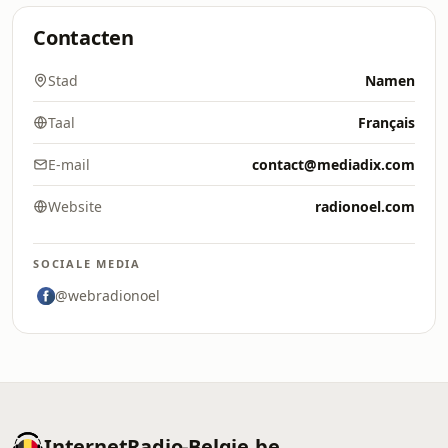
Contacten
Stad
Namen
Taal
Français
E-mail
contact@mediadix.com
Website
radionoel.com
SOCIALE MEDIA
@webradionoel
InternetRadio-Belgie.be