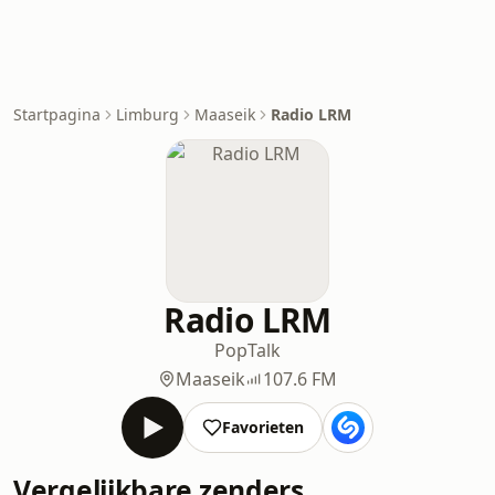
Startpagina
Limburg
Maaseik
Radio LRM
Radio LRM
Pop
Talk
Maaseik
107.6 FM
Favorieten
Vergelijkbare zenders