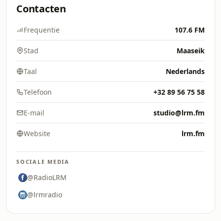
Contacten
Frequentie
107.6 FM
Stad
Maaseik
Taal
Nederlands
Telefoon
+32 89 56 75 58
E-mail
studio@lrm.fm
Website
lrm.fm
SOCIALE MEDIA
@RadioLRM
@lrmradio