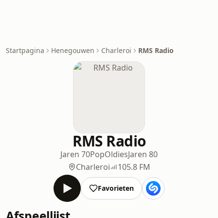
Startpagina
Henegouwen
Charleroi
RMS Radio
RMS Radio
Jaren 70
Pop
Oldies
Jaren 80
Charleroi
105.8 FM
Favorieten
Afspeellijst