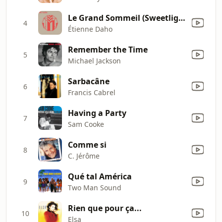
Le Grand Sommeil (Sweetlight Remix)
4
Étienne Daho
Remember the Time
5
Michael Jackson
Sarbacâne
6
Francis Cabrel
Having a Party
7
Sam Cooke
Comme si
8
C. Jérôme
Qué tal América
9
Two Man Sound
Rien que pour ça...
10
Elsa