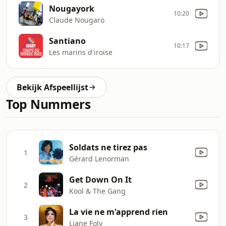
Nougayork
10:20
Claude Nougaro
Santiano
10:17
Les marins d'iroise
Bekijk Afspeellijst
Top Nummers
Soldats ne tirez pas
1
Gérard Lenorman
Get Down On It
2
Kool & The Gang
La vie ne m'apprend rien
3
Liane Foly