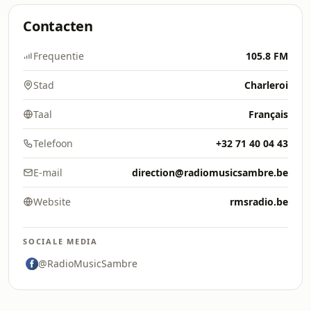
Contacten
Frequentie
105.8 FM
Stad
Charleroi
Taal
Français
Telefoon
+32 71 40 04 43
E-mail
direction@radiomusicsambre.be
Website
rmsradio.be
SOCIALE MEDIA
@RadioMusicSambre