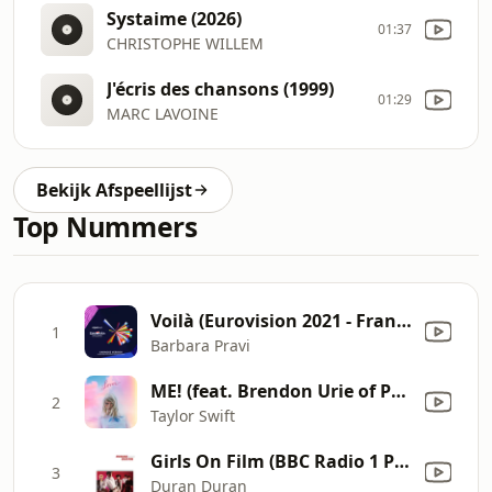
Systaime (2026)
01:37
CHRISTOPHE WILLEM
J'écris des chansons (1999)
01:29
MARC LAVOINE
Bekijk Afspeellijst
Top Nummers
Voilà (Eurovision 2021 - France / Karaoke Version)
1
Barbara Pravi
ME! (feat. Brendon Urie of Panic! At The Disco)
2
Taylor Swift
Girls On Film (BBC Radio 1 Peter Powell Session, Recorded 19th June 1981, Transmitted 11th August 1981)
3
Duran Duran