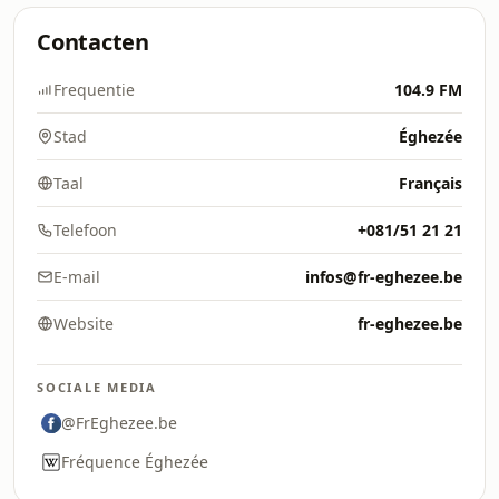
Contacten
Frequentie
104.9 FM
Stad
Éghezée
Taal
Français
Telefoon
+081/51 21 21
E-mail
infos@fr-eghezee.be
Website
fr-eghezee.be
SOCIALE MEDIA
@FrEghezee.be
Fréquence Éghezée