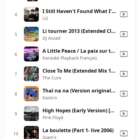
I Still Haven't Found What I'm Looking For
4
U2
Li tourner 2013 (Extended Club Edit) [feat. Alain Ramanisum & Willy William]
5
DJ Assad
A Little Peace / La paix sur terre (1982) [Karaoké avec chant témoin] [Rendu célèbre par Nicole]
6
Karaoké Playback Français
Close To Me (Extended Mix 1985) [Remastered]
7
The Cure
Thaï na na (Version originale 1986)
8
Kazero
High Hopes (Early Version) [1994 Recording]
9
Pink Floyd
La boulette (Part 1- live 2006)
10
Diam's