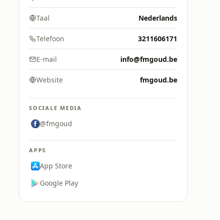
Taal
Nederlands
Telefoon
3211606171
E-mail
info@fmgoud.be
Website
fmgoud.be
SOCIALE MEDIA
@fmgoud
APPS
App Store
Google Play