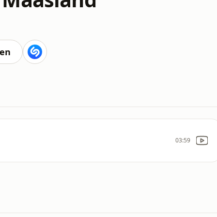
ten
03:59