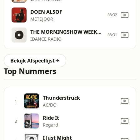
DOEN ALSOF
08:32
METEJOOR
THE MORNINGSHOW WEEKEND
08:31
IDANCE RADIO
Bekijk Afspeellijst
Top Nummers
Thunderstruck
1
AC/DC
Ride It
2
Regard
I Just Might