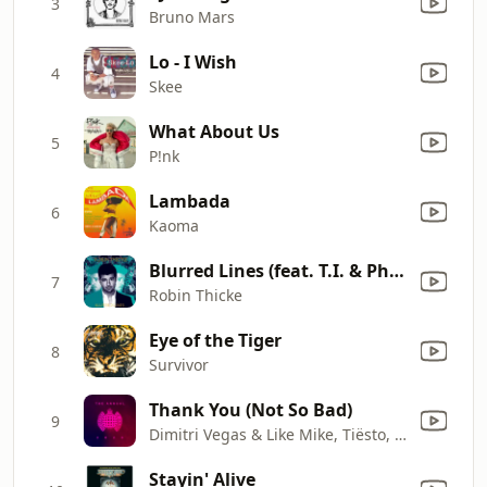
3
Bruno Mars
Lo - I Wish
4
Skee
What About Us
5
P!nk
Lambada
6
Kaoma
Blurred Lines (feat. T.I. & Pharrell)
7
Robin Thicke
Eye of the Tiger
8
Survivor
Thank You (Not So Bad)
9
Dimitri Vegas & Like Mike, Tiësto, Dido, W&W, Dimitri Vegas & Like Mike
Stayin' Alive