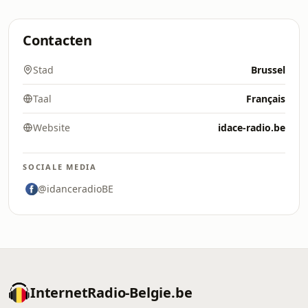
Contacten
Stad
Brussel
Taal
Français
Website
idace-radio.be
SOCIALE MEDIA
@idanceradioBE
InternetRadio-Belgie.be