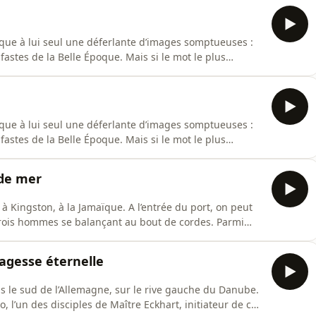
voque à lui seul une déferlante d’images somptueuses :
astes de la Belle Époque. Mais si le mot le plus
maison »? Car c’est avant tout une histoire de famille!
nte qui étaient les artisans de cette brillante success
voque à lui seul une déferlante d’images somptueuses :
astes de la Belle Époque. Mais si le mot le plus
maison »? Car c’est avant tout une histoire de famille!
nte qui étaient les artisans de cette brillante success
de mer
Kingston, à la Jamaïque. A l’entrée du port, on peut
e trois hommes se balançant au bout de cordes. Parmi
suivant. Voilà pour ce qui a déjà été décidé par la cour
sagesse éternelle
agne, sur le rive gauche du Danube.
, l’un des disciples de Maître Eckhart, initiateur de ce