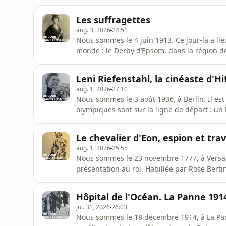
que l’on appelle la mystique rhénane. Suso 
quatorzième siècle, dont il sera le seul à êt
Les suffragettes
distingue
aug. 3, 2026
24:51
Nous sommes le 4 juin 1913. Ce jour-là a li
monde : le Derby d’Epsom, dans la région d
spectateurs s’y pressent. Au milieu de cet
trouve à l’intérieur du virage de Tattenham
Leni Riefenstahl, la cinéaste d'Hi
passe sous la barrière de
aug. 1, 2026
27:10
Nous sommes le 3 août 1936, à Berlin. Il est
olympiques sont sur la ligne de départ : un 
Américains dont deux d’origine africaine, R
Owens se détache de ses concurrents et s’env
Le chevalier d'Eon, espion et tra
deuxième. Les deux Afro-Amér
aug. 1, 2026
25:55
Nous sommes le 23 novembre 1777, à Versail
présentation au roi. Habillée par Rose Berti
une femme vêtue d’une traditionnelle robe à
Et pourtant, toutes et tous présents ne saven
Hôpital de l'Océan. La Panne 191
été pour le
jul. 31, 2026
26:03
Nous sommes le 18 décembre 1914, à La Pann