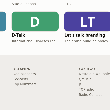
Studio Rabona
RTBF
D
LT
D-Talk
Let's talk branding
International Diabetes Federation
The brand-building podcast by Stef H
BLADEREN
POPULAIR
Radiozenders
Nostalgie Wallonie
Podcasts
Qmusic
Top Nummers
JOE
TOPradio
Radio Contact