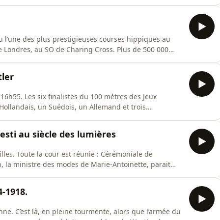
appartient à l’école dominicaine allemande du
re proclamé bienheureux, bien plus tard, en 1831. Il se
eu l’une des plus prestigieuses courses hippiques au
e Londres, au SO de Charing Cross. Plus de 500 000
te immense foule, on remarque une femme, elle se
 Corner. La course a démarré lorsque soudain, elle
tler
 16h55. Les six finalistes du 100 mètres des Jeux
Hollandais, un Suédois, un Allemand et trois
alph Metcalfe et Jesse Owens. Après quelques foulées
ole vers une victoire éclatante. Metcalfe arrive
vesti au siècle des lumières
les. Toute la cour est réunie : Cérémoniale de
n, la ministre des modes de Marie-Antoinette, parait
 panier et d’un corset. Elle déclenche quelques rires.
t pas que, jusqu’ici, la vie de cette étrange silhouette a
4-1918.
e. C’est là, en pleine tourmente, alors que l’armée du