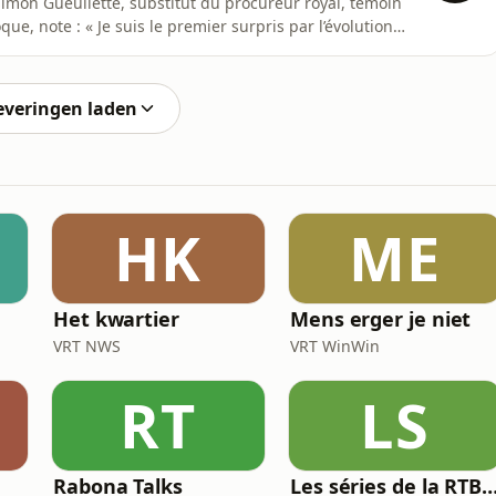
on Gueullette, substitut du procureur royal, témoin
ue, note : « Je suis le premier surpris par l’évolution
l’ennemi public n°1, et peu à peu, les Parisiens se
voir, le nargue et impose sa violence. L’engouement
everingen laden
HK
ME
Het kwartier
Mens erger je niet
VRT NWS
VRT WinWin
RT
LS
Rabona Talks
Les séries de la RTBF : Histo