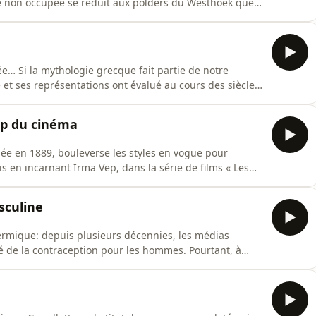
ique non occupée se réduit aux polders du Westhoek que
ent ce qui va devenir un véritable campus, un hôpital
 Nous sommes à une douzaine de
e… Si la mythologie grecque fait partie de notre
 et ses représentations ont évalué au cours des siècles.
 Ferry, spécialiste de la civilisation grecque, s’est
lection de bandes dessinées qui replace la « Sagesse
mp du cinéma
« Les
sculine
hermique: depuis plusieurs décennies, les médias
é de la contraception pour les hommes. Pourtant, à
ste le fait quasi exclusif des femmes… Pourquoi? Et
compagnie de Guillaume Daudin et Stéphane Jourdain,