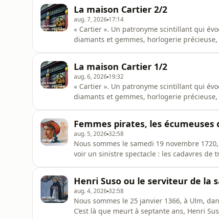
La maison Cartier 2/2
aug. 7, 2026
17:14
« Cartier ». Un patronyme scintillant qui é
diamants et gemmes, horlogerie précieuse, f
important, dans « Maison Cartier », c'était « 
En deux épisodes, Cindya Izzarelli nous raco
La maison Cartier 1/2
story su
aug. 6, 2026
19:32
« Cartier ». Un patronyme scintillant qui é
diamants et gemmes, horlogerie précieuse, f
important, dans « Maison Cartier », c'était « 
En deux épisodes, Cindya Izzarelli nous raco
Femmes pirates, les écumeuses 
story su
aug. 5, 2026
32:58
Nous sommes le samedi 19 novembre 1720, à 
voir un sinistre spectacle : les cadavres d
eux figure le célèbre pirate John Rackam. Ces hommes ont été exécutés la veille. Quatre autres le
seront le lendemain et deux encore le lundi 
Henri Suso ou le serviteur de la 
qui n’en
aug. 4, 2026
32:58
Nous sommes le 25 janvier 1366, à Ulm, dans le sud de l’Allem
C’est là que meurt à septante ans, Henri Suso