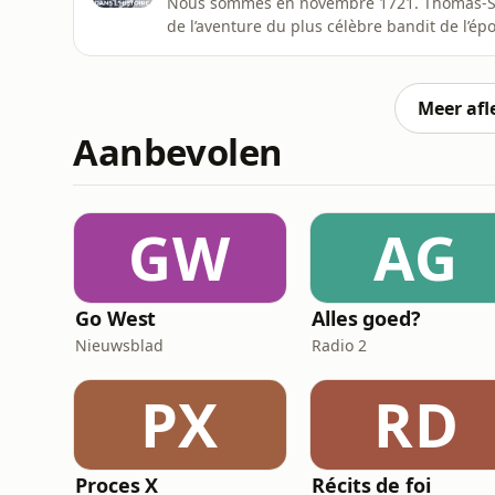
Nous sommes en novembre 1721. Thomas-Sim
de l’aventure du plus célèbre bandit de l’époq
du personnage ; il y a quelques mois c’était 
mettent à adorer celui qui tient tête au pou
enfle jour ap
Meer afl
Aanbevolen
GW
AG
Go West
Alles goed?
Nieuwsblad
Radio 2
PX
RD
Proces X
Récits de foi