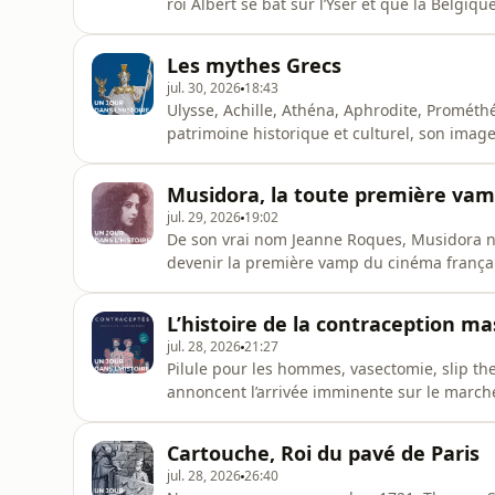
roi Albert se bat sur l’Yser et que la Belg
le Dr Antoine Depage et son équipe, install
pour accueillir les blessées des tranchés qu’on ne peut évacuer.
Les mythes Grecs
kilomètres d
jul. 30, 2026
18:43
Ulysse, Achille, Athéna, Aphrodite, Prométhé
patrimoine historique et culturel, son image
Revenant au corpus de base, le philosophe Luc
lancé avec les Editions Glénat dans une col
Musidora, la toute première va
des Mythes
jul. 29, 2026
19:02
De son vrai nom Jeanne Roques, Musidora née en 1889, bouleverse les styles en vogue pour
devenir la première vamp du cinéma français en incarnant Irma Vep, dans la série de films 
Vampires » en 1916,. Musidora va faire tourner les têtes, frapper les esprits et marquer l’histoire
du septième art. Retour sur un parcours hors du commun, avec Jean-Marc Panis et son invité
L’histoire de la contraception ma
Arnaud Delalande,
jul. 28, 2026
21:27
Pilule pour les hommes, vasectomie, slip t
annoncent l’arrivée imminente sur le march
l’heure actuelle, la charge contraceptive re
d’ailleurs en a-t-il toujours été ainsi? En 
Cartouche, Roi du pavé de Paris
journalistes et auteurs
jul. 28, 2026
26:40